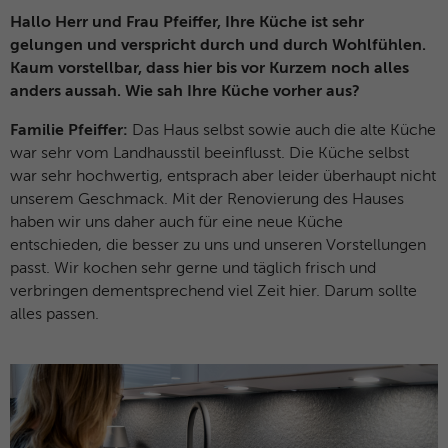
Hallo Herr und Frau Pfeiffer, Ihre Küche ist sehr
Anbieter
Microsoft Clarity
gelungen und verspricht durch und durch Wohlfühlen.
Kaum vorstellbar, dass hier bis vor Kurzem noch alles
Laufzeit
Browsersession
anders aussah. Wie sah Ihre Küche vorher aus?
Verbindet mehrere Seitenaufrufe eines
Familie Pfeiffer:
Das Haus selbst sowie auch die alte Küche
Zweck
Benutzers zu einer einzigen Clarity-
war sehr vom Landhausstil beeinflusst. Die Küche selbst
Sitzungsaufzeichnung.
war sehr hochwertig, entsprach aber leider überhaupt nicht
unserem Geschmack. Mit der Renovierung des Hauses
haben wir uns daher auch für eine neue Küche
Name
CLID
entschieden, die besser zu uns und unseren Vorstellungen
passt. Wir kochen sehr gerne und täglich frisch und
Anbieter
Microsoft Clarity
verbringen dementsprechend viel Zeit hier. Darum sollte
alles passen.
Laufzeit
1 Jahr
Gibt an, wann Clarity diesen Benutzer zum
Zweck
ersten Mal auf einer Site gesehen hat, die
Clarity verwendet.