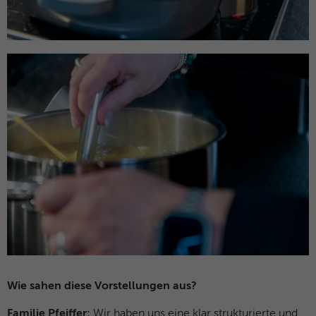
Name
MUID
Anbieter
Microsoft Clarity
Laufzeit
1 Jahr
Identifiziert eindeutige Webbrowser, die
Microsoft-Websites besuchen. Dieses
Zweck
Cookies wird für Werbung, Website-
Analysen und andere betriebliche Zwecke
verwendet.
Name
SM
Anbieter
Microsoft Clarity
Laufzeit
Browsersession
Wie sahen diese Vorstellungen aus?
Wird zum Synchronisieren der MUID über
Familie Pfeiffer:
Wir haben uns eine klar strukturierte und
Zweck