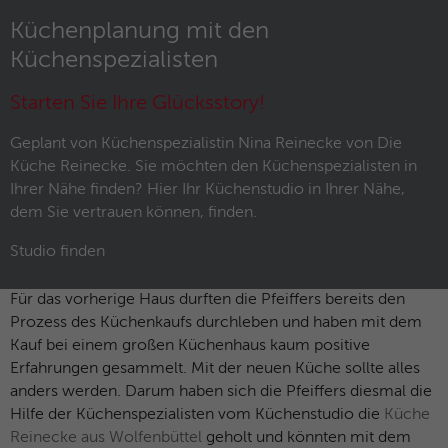
und das SID-Cookie, um Werbung in
Zweck
Google-Produkten wie der Google-Suche
Küchenplanung mit den
individuell anzupassen.
Küchenspezialisten
Starten Sie Ihre Glücksstory!
Name
_fbp
Geplant von Küchenspezialistin Nina Reinecke von Die
Anbieter
Facebook
Küche Reinecke. Sie möchten den Küchenspezialisten in
Ihrer Nähe finden? Hier Ihr Küchenstudio in Ihrer Nähe,
Laufzeit
3 Monate
dem Sie vertrauen können, finden.
Dieses Cookie wird verwendet um
Studio finden
Werbung an Personen weiterzuleiten, die
unsere Website bereits besucht haben,
Zweck
Für das vorherige Haus durften die Pfeiffers bereits den
wenn sie auf Facebook oder einer
Prozess des Küchenkaufs durchleben und haben mit dem
digitalen Plattform mit Facebook-
Kauf bei einem großen Küchenhaus kaum positive
Werbung sind.
Erfahrungen gesammelt. Mit der neuen Küche sollte alles
anders werden. Darum haben sich die Pfeiffers diesmal die
Hilfe der Küchenspezialisten vom Küchenstudio die
Küche
Name
fr
Reinecke aus Wolfenbüttel
geholt und könnten mit dem