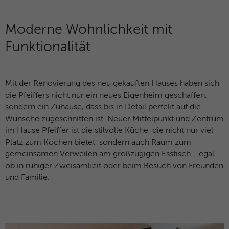
Besucher zu identifizieren.
Moderne Wohnlichkeit mit
Name
fe_typo_user / PHPSESSID
Name
_gid
Funktionalität
Anbieter
TYPO3
Anbieter
Google Analytics
Laufzeit
Browsersession
Laufzeit
1 Tag
Mit der Renovierung des neu gekauften Hauses haben sich
die Pfeiffers nicht nur ein neues Eigenheim geschaffen,
Dieses Cookie ist ein Standard-Session-
Dieses Cookie wird von Google Analytics
sondern ein Zuhause, dass bis in Detail perfekt auf die
Cookie von TYPO3. Es speichert im Falle
installiert. Das Cookie wird verwendet, um
Wünsche zugeschnitten ist. Neuer Mittelpunkt und Zentrum
eines Benutzer-Logins die Session-ID. So
Informationen darüber zu speichern, wie
Zweck
kann der eingeloggte Benutzer
im Hause Pfeiffer ist die stilvolle Küche, die nicht nur viel
Besucher eine Website nutzen, und hilft
wiedererkannt werden und es wird ihm
Platz zum Kochen bietet, sondern auch Raum zum
bei der Erstellung eines Analyseberichts
Zugang zu geschützten Bereichen
gemeinsamen Verweilen am großzügigen Esstisch - egal
Zweck
darüber, wie es der Website geht. Die
gewährt.
ob in ruhiger Zweisamkeit oder beim Besuch von Freunden
erhobenen Daten umfassen die Anzahl der
und Familie.
Besucher, die Quelle, aus der sie
stammen, und die Seiten in
Name
__cf_bm
anonymisierter Form.
Anbieter
HubSpot