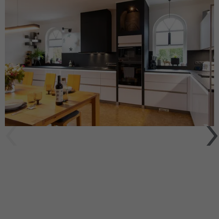
Name
_dc_gtm_UA-127571285-1
Laufzeit
30 Minuten
Anbieter
Google Analytics
Dieser Cookie hilft dabei, „gute“ Bots (wie
Suchmaschinen) von schädlichen Bots zu
Laufzeit
1 Minute
unterscheiden. Er sammelt keine
Zweck
persönlichen Daten, sondern analysiert
Dieses Cookie wird von Google Tag
lediglich das Nutzerverhalten, um Bot-
Zweck
Manager verwendet, um das Laden eines
Angriffe (z. B. Credential Stuffing)
Google Analytics-Skript-Tags zu steuern.
abzuwehren.
Name
_gcl_au
Name
_cfuvid
Anbieter
Google Analytics
Anbieter
HubSpot
Laufzeit
3 Monate
Laufzeit
Browsersession
Dieses Cookie wird verwendet, um die
Dieser Cookie dient dem Rate-Limiting. Er
Aktionen von Nutzern anzuzeigen, die die
stellt sicher, dass ein einzelner Nutzer
Zweck
Website nach dem Anzeigen oder
nicht innerhalb kürzester Zeit zu viele