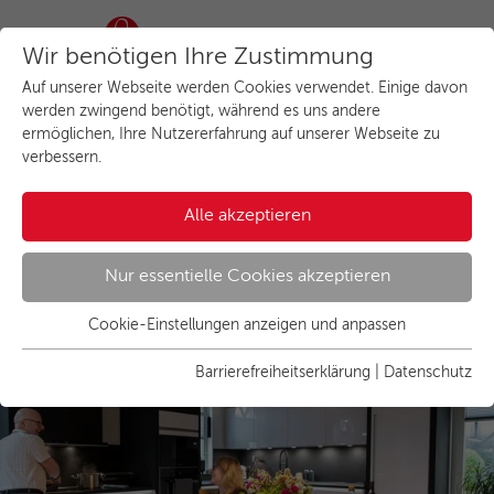
Wir benötigen Ihre Zustimmung
Auf unserer Webseite werden Cookies verwendet. Einige davon
Lebensmittelpunkt Küche:
werden zwingend benötigt, während es uns andere
ermöglichen, Ihre Nutzererfahrung auf unserer Webseite zu
schwarz-weißer
verbessern.
Küchentraum
Alle akzeptieren
Zuhause bei Familie Pfeiffer
Nur essentielle Cookies akzeptieren
Cookie-Einstellungen anzeigen und anpassen
Essenziell
Essentielle Cookies werden für grundlegende Funktionen der
Barrierefreiheitserklärung
|
Datenschutz
Webseite benötigt. Dadurch ist gewährleistet, dass die
Webseite einwandfrei funktioniert.
Name
Cookies anzeigen und individuell auswählen
cookie_optin