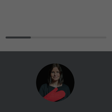
Anklicken einer Anzeige besuchen.
Zweck
Anfragen sendet und so den Server
überlastet. Er ist Teil des
Sicherheitskonzepts (WAF - Web
Name
IDE
Application Firewall).
Anbieter
Google Analytics
Laufzeit
1 Jahr
Dieses Cookie wird verwendet für
Zweck
Werbung, die an verschiedenen Stellen im
Web angezeigt wird.
Name
NID / SID
Anbieter
Google Analytics
Laufzeit
6 Monate
Google verwendet Cookies wie das NID-