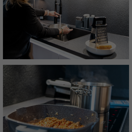
Name
ANONCHK
Anbieter
Microsoft Clarity
Laufzeit
10 Minuten
Gibt an, ob MUID an ANID , ein Cookie für
Werbezwecke, übertragen wird . Clarity
Zweck
verwendet keine ANID, daher ist dieser
Wert immer auf 0 gesetzt.
Name
HERR
Anbieter
Microsoft Clarity
Laufzeit
Browsersession
Zweck
Gibt an, ob MUID aktualisiert werden soll.