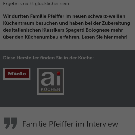
Anbieter
Facebook
Ergebnis nicht glücklicher sein.
Wir durften Familie Pfeiffer im neuen schwarz-weißen
Laufzeit
3 Monate
Küchentraum besuchen und haben bei der Zubereitung
Dieses Cookie beinhaltet die
des italienischen Klassikers Spagetti Bolognese mehr
Zweck
verschlüsselte Facebook-ID und Browser-
über den Küchenumbau erfahren. Lesen Sie hier mehr!
ID.
Diese Hersteller finden Sie in der Küche:
Name
_clck
Anbieter
Microsoft Clarity
Laufzeit
1 Jahr
Speichert eine eindeutige Benutzer-ID,
Zweck
um alle Seitenaufrufe über mehrere
Sitzungen hinweg zu verknüpfen.
Familie Pfeiffer im Interview
Name
_clsk