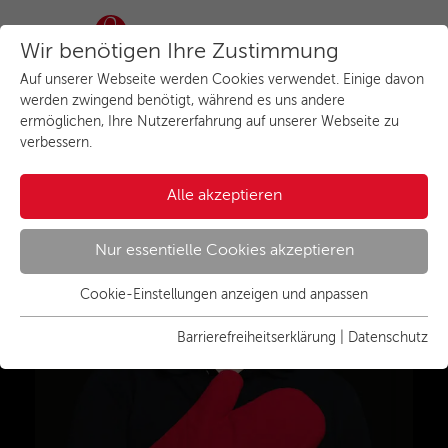
Wir benötigen Ihre Zustimmung
Auf unserer Webseite werden Cookies verwendet. Einige davon
werden zwingend benötigt, während es uns andere
Herzlich willkommen beim
ermöglichen, Ihre Nutzererfahrung auf unserer Webseite zu
verbessern.
Küchenstudio in
Wolfenbüttel
Alle akzeptieren
Nur essentielle Cookies akzeptieren
Cookie-Einstellungen anzeigen und anpassen
Essenziell
Essentielle Cookies werden für grundlegende Funktionen der
Barrierefreiheitserklärung
|
Datenschutz
Webseite benötigt. Dadurch ist gewährleistet, dass die
Webseite einwandfrei funktioniert.
Name
Cookies anzeigen und individuell auswählen
cookie_optin