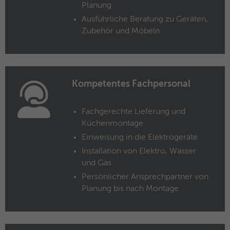
Planung
Name
ANONCHK
Ausführliche Beratung zu Geräten,
Zubehör und Möbeln
Anbieter
Microsoft Clarity
Laufzeit
10 Minuten
Gibt an, ob MUID an ANID , ein Cookie für
Kompetentes Fachpersonal
Werbezwecke, übertragen wird . Clarity
Zweck
verwendet keine ANID, daher ist dieser
Wert immer auf 0 gesetzt.
Fachgerechte Lieferung und
Küchenmontage
Einweisung in die Elektrogeräte
Name
HERR
Installation von Elektro, Wasser
und Gas
Anbieter
Microsoft Clarity
Persönlicher Ansprechpartner von
Laufzeit
Browsersession
Planung bis nach Montage
Zweck
Gibt an, ob MUID aktualisiert werden soll.