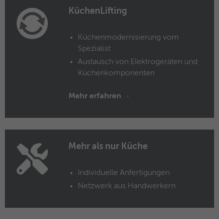
KüchenLifting
Name
MUID
Anbieter
Microsoft Clarity
Küchenmodernisierung vom
Spezialist
Laufzeit
1 Jahr
Austausch von Elektrogeräten und
Küchenkomponenten
Identifiziert eindeutige Webbrowser, die
Microsoft-Websites besuchen. Dieses
Mehr erfahren
Zweck
Cookies wird für Werbung, Website-
Analysen und andere betriebliche Zwecke
verwendet.
Mehr als nur Küche
Name
SM
Anbieter
Microsoft Clarity
Individuelle Anfertigungen
Netzwerk aus Handwerkern
Laufzeit
Browsersession
Wird zum Synchronisieren der MUID über
Zweck