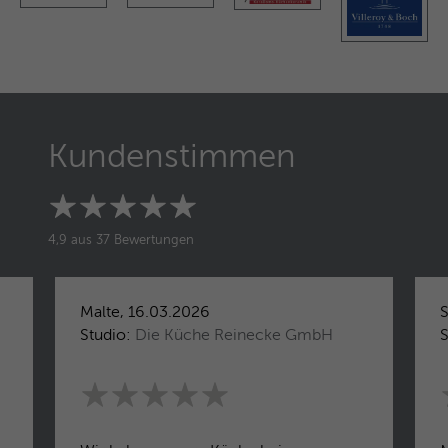
Kundenstimmen
4,9 aus 37 Bewertungen
Malte, 16.03.2026
S
Studio:
Die Küche Reinecke GmbH
S