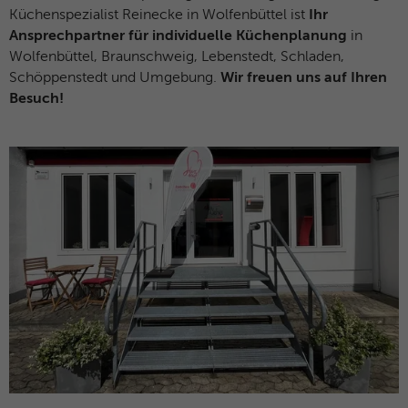
Anklicken einer Anzeige besuchen.
Zweck
Anfragen sendet und so den Server
Küchenspezialist Reinecke in Wolfenbüttel ist
Ihr
überlastet. Er ist Teil des
Ansprechpartner für individuelle Küchenplanung
in
Sicherheitskonzepts (WAF - Web
Wolfenbüttel, Braunschweig, Lebenstedt, Schladen,
Name
IDE
Application Firewall).
Schöppenstedt und Umgebung.
Wir freuen uns auf Ihren
Anbieter
Google Analytics
Besuch!
Laufzeit
1 Jahr
Dieses Cookie wird verwendet für
Zweck
Werbung, die an verschiedenen Stellen im
Web angezeigt wird.
Name
NID / SID
Anbieter
Google Analytics
Laufzeit
6 Monate
Google verwendet Cookies wie das NID-