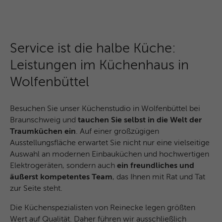
und das SID-Cookie, um Werbung in
Zweck
Google-Produkten wie der Google-Suche
individuell anzupassen.
Service ist die halbe Küche:
Name
_fbp
Leistungen im Küchenhaus in
Anbieter
Facebook
Wolfenbüttel
Laufzeit
3 Monate
Besuchen Sie unser Küchenstudio in Wolfenbüttel bei
Braunschweig und
Dieses Cookie wird verwendet um
tauchen Sie selbst in die Welt der
Werbung an Personen weiterzuleiten, die
Traumküchen ein
. Auf einer großzügigen
unsere Website bereits besucht haben,
Ausstellungsfläche erwartet Sie nicht nur eine vielseitige
Zweck
wenn sie auf Facebook oder einer
Auswahl an modernen Einbauküchen und hochwertigen
digitalen Plattform mit Facebook-
Elektrogeräten, sondern auch
ein freundliches und
Werbung sind.
äußerst kompetentes Team
, das Ihnen mit Rat und Tat
zur Seite steht.
Name
fr
Die Küchenspezialisten von Reinecke legen größten
Wert auf Qualität. Daher führen wir ausschließlich