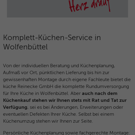
Name
_dc_gtm_UA-127571285-1
Laufzeit
30 Minuten
Anbieter
Google Analytics
Dieser Cookie hilft dabei, „gute“ Bots (wie
Suchmaschinen) von schädlichen Bots zu
Laufzeit
1 Minute
unterscheiden. Er sammelt keine
Komplett-Küchen-Service in
Zweck
persönlichen Daten, sondern analysiert
Dieses Cookie wird von Google Tag
Wolfenbüttel
lediglich das Nutzerverhalten, um Bot-
Zweck
Manager verwendet, um das Laden eines
Angriffe (z. B. Credential Stuffing)
Google Analytics-Skript-Tags zu steuern.
abzuwehren.
Von der individuellen Beratung und Küchenplanung,
Aufmaß vor Ort, pünktlichen Lieferung bis hin zur
Name
_gcl_au
Name
_cfuvid
gewissenhaften Montage durch eigene Fachleute bietet die
küche Reinecke GmbH die komplette Rundumversorgung
Anbieter
Google Analytics
Anbieter
HubSpot
für Ihre Küche in Wolfenbüttel. Aber
auch nach dem
Küchenkauf stehen wir Ihnen stets mit Rat und Tat zur
Laufzeit
3 Monate
Laufzeit
Browsersession
Verfügung
, sei es bei Änderungen, Erweiterungen oder
eventuellen Defekten Ihrer Küche. Selbst bei einem
Dieses Cookie wird verwendet, um die
Dieser Cookie dient dem Rate-Limiting. Er
Küchenumzug stehen wir Ihnen zur Seite.
Aktionen von Nutzern anzuzeigen, die die
stellt sicher, dass ein einzelner Nutzer
Zweck
Website nach dem Anzeigen oder
nicht innerhalb kürzester Zeit zu viele
Persönliche Küchenplanung sowie fachgerechte Montage: