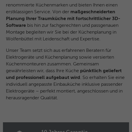
Anbieter
Facebook
renommierte Küchenmarken und bieten Ihnen einen
erstklassigen Service. Von der
maßgeschneiderten
Laufzeit
3 Monate
Planung Ihrer Traumküche mit fortschrittlicher 3D-
Software
bis hin zur fachgerechten und passgenauen
Dieses Cookie beinhaltet die
Montage begleiten wir Sie bei der Küchenplanung in
Zweck
verschlüsselte Facebook-ID und Browser-
Wolfenbüttel mit Leidenschaft und Expertise.
ID.
Unser Team setzt sich aus erfahrenen Beratern für
Elektrogeräte und Küchenplanung sowie versierten
Name
_clck
Küchenmonteuren zusammen. Gemeinsam
gewährleisten wir, dass Ihre Küche
pünktlich geliefert
Anbieter
Microsoft Clarity
und professionell aufgebaut wird
. So erhalten Sie eine
individuell angepasste Einbauküche inklusive passender
Laufzeit
1 Jahr
Elektrogeräte – perfekt montiert, angeschlossen und in
herausragender Qualität.
Speichert eine eindeutige Benutzer-ID,
Zweck
um alle Seitenaufrufe über mehrere
Sitzungen hinweg zu verknüpfen.
Name
_clsk