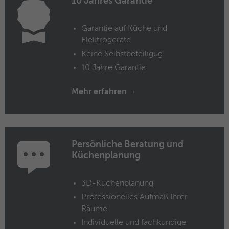
10 Jahres Garantie
Anbieter
Microsoft Clarity
Garantie auf Küche und
Elektrogeräte
Laufzeit
Browsersession
Keine Selbstbeteiligug
Verbindet mehrere Seitenaufrufe eines
10 Jahre Garantie
Zweck
Benutzers zu einer einzigen Clarity-
Sitzungsaufzeichnung.
Mehr erfahren
Name
CLID
Anbieter
Microsoft Clarity
Persönliche Beratung und
Küchenplanung
Laufzeit
1 Jahr
3D-Küchenplanung
Gibt an, wann Clarity diesen Benutzer zum
Zweck
ersten Mal auf einer Site gesehen hat, die
Professionelles Aufmaß Ihrer
Clarity verwendet.
Räume
Individuelle und fachkundige