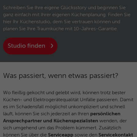
Microsoft-Domains hinweg verwendet.
Schreiben Sie Ihre eigene Glücksstory und beginnen Sie
ganz einfach mit Ihrer eigenen Küchenplanung. Finden Sie
hier Ihr Küchenstudio, dem Sie vertrauen können und
planen Sie Ihre Traumküche mit 10-Jahres-Garantie.
Studio finden
Was passiert, wenn etwas passiert?
Wo fleißig gekocht und gelebt wird, können trotz bester
Küchen- und Elektrogerätequalität Unfälle passieren. Damit
es im Schadensfall möglichst unkompliziert und schnell
läuft, können Sie sich jederzeit an Ihren
persönlichen
Ansprechpartner und Küchenspezialisten
wenden, der
sich umgehend um das Problem kümmert. Zusätzlich
können Sie über die
Serviceapp
sowie den
Servicekontakt