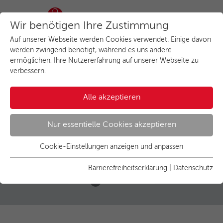
Wir benötigen Ihre Zustimmung
Auf unserer Webseite werden Cookies verwendet. Einige davon
werden zwingend benötigt, während es uns andere
ermöglichen, Ihre Nutzererfahrung auf unserer Webseite zu
Garantie Elektrogeräte
verbessern.
& Küchenmöbel
Alle akzeptieren
10 Jahre Glücksgarantie
Nur essentielle Cookies akzeptieren
Cookie-Einstellungen anzeigen und anpassen
Essenziell
Essentielle Cookies werden für grundlegende Funktionen der
Barrierefreiheitserklärung
|
Datenschutz
Webseite benötigt. Dadurch ist gewährleistet, dass die
Umkreis
30 km
Webseite einwandfrei funktioniert.
Name
Cookies anzeigen und individuell auswählen
cookie_optin