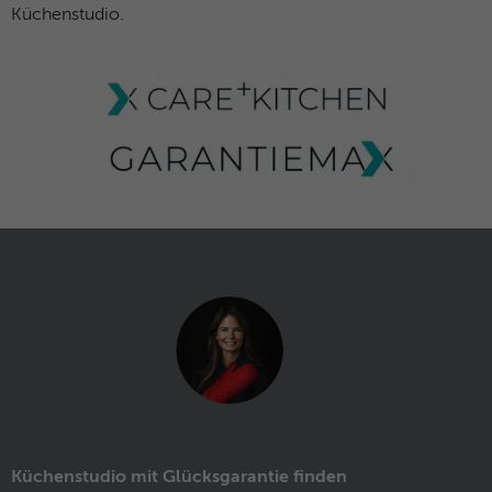
Küchenstudio.
Name
MUID
Anbieter
Microsoft Clarity
Laufzeit
1 Jahr
Identifiziert eindeutige Webbrowser, die
Microsoft-Websites besuchen. Dieses
Zweck
Cookies wird für Werbung, Website-
Analysen und andere betriebliche Zwecke
verwendet.
Name
SM
Anbieter
Microsoft Clarity
Laufzeit
Browsersession
Küchenstudio mit Glücksgarantie finden
Wird zum Synchronisieren der MUID über
Zweck