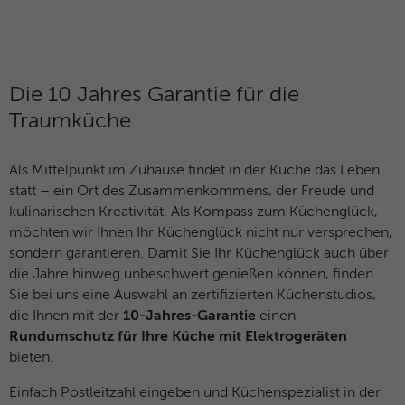
Anbieter
Marketing
Diese Gruppe beinhaltet alle Skripte für analytisches Tracking
Laufzeit
1 Jahr
und zugehörige Cookies. Es hilft uns die Nutzererfahrung der
Website zu verbessern.
Dieses Cookie wird verwendet, um Ihre
Die 10 Jahres Garantie für die
Zweck
Cookie-Einstellungen für diese Website zu
Traumküche
Name
Cookies anzeigen und individuell auswählen
_ga
speichern.
Anbieter
Google Analytics
Externe Inhalte
Als Mittelpunkt im Zuhause findet in der Küche das Leben
Name
SgCookieOptin.lastPreferences
Wir verwenden auf unserer Website externe Inhalte, um
statt – ein Ort des Zusammenkommens, der Freude und
Laufzeit
2 Jahre
Ihnen zusätzliche Informationen anzubieten. Dazu gehören
kulinarischen Kreativität. Als Kompass zum Küchenglück,
Anbieter
sgalinski
YouTube-Videos und vieles mehr.
möchten wir Ihnen Ihr Küchenglück nicht nur versprechen,
Dieses Cookie wird von Google Analytics
sondern garantieren. Damit Sie Ihr Küchenglück auch über
installiert. Das Cookie wird verwendet, um
Laufzeit
1 Jahr
die Jahre hinweg unbeschwert genießen können, finden
Besucher-, Sitzungs- und
Kampagnendaten zu berechnen und die
Sie bei uns eine Auswahl an zertifizierten Küchenstudios,
Dieser Wert speichert Ihre Consent-
Nutzung der Website für den
die Ihnen mit der
10-Jahres-Garantie
einen
Einstellungen. Unter anderem eine zufällig
Zweck
Analysebericht der Website zu verfolgen.
Rundumschutz für Ihre Küche mit Elektrogeräten
generierte ID, für die historische
Zweck
Die Cookies speichern Informationen
bieten.
Speicherung Ihrer vorgenommen
anonym und weisen eine randoly
Einstellungen, falls der Webseiten-
Einfach Postleitzahl eingeben und Küchenspezialist in der
generierte Nummer zu, um eindeutige
Betreiber dies eingestellt hat.