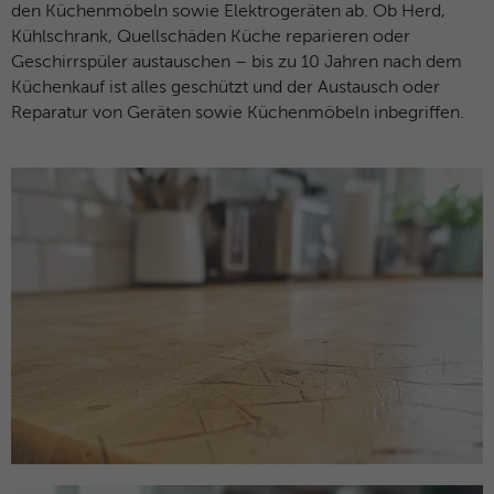
den Küchenmöbeln sowie Elektrogeräten ab. Ob Herd,
Anbieter
Facebook
Kühlschrank, Quellschäden Küche reparieren oder
Laufzeit
3 Monate
Geschirrspüler austauschen – bis zu 10 Jahren nach dem
Küchenkauf ist alles geschützt und der Austausch oder
Dieses Cookie beinhaltet die
Reparatur von Geräten sowie Küchenmöbeln inbegriffen.
Zweck
verschlüsselte Facebook-ID und Browser-
ID.
Name
_clck
Anbieter
Microsoft Clarity
Laufzeit
1 Jahr
Speichert eine eindeutige Benutzer-ID,
Zweck
um alle Seitenaufrufe über mehrere
Sitzungen hinweg zu verknüpfen.
Name
_clsk