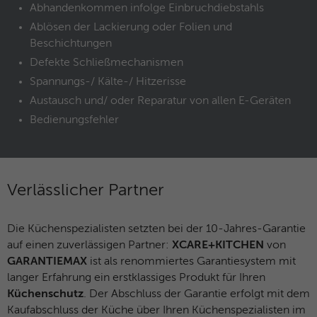
Abhandenkommen infolge Einbruchdiebstahls
Name
ANONCHK
Ablösen der Lackierung oder Folien und
Beschichtungen
Anbieter
Microsoft Clarity
Defekte Schließmechanismen
Laufzeit
10 Minuten
Spannungs-/ Kälte-/ Hitzerisse
Austausch und/ oder Reparatur von allen E-Geräten
Gibt an, ob MUID an ANID , ein Cookie für
Bedienungsfehler
Werbezwecke, übertragen wird . Clarity
Zweck
verwendet keine ANID, daher ist dieser
Wert immer auf 0 gesetzt.
Verlässlicher Partner
Name
HERR
Anbieter
Microsoft Clarity
Die Küchenspezialisten setzten bei der 10-Jahres-Garantie
auf einen zuverlässigen Partner:
XCARE+KITCHEN
von
Laufzeit
Browsersession
GARANTIEMAX
ist als renommiertes Garantiesystem mit
langer Erfahrung ein erstklassiges Produkt für Ihren
Zweck
Gibt an, ob MUID aktualisiert werden soll.
Küchenschutz
. Der Abschluss der Garantie erfolgt mit dem
Kaufabschluss der Küche über Ihren Küchenspezialisten im