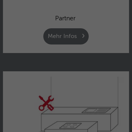
Anklicken einer Anzeige besuchen.
Zweck
Anfragen sendet und so den Server
überlastet. Er ist Teil des
Sicherheitskonzepts (WAF - Web
Partner
Name
IDE
Application Firewall).
Anbieter
Google Analytics
Mehr Infos
Laufzeit
1 Jahr
Dieses Cookie wird verwendet für
Zweck
Werbung, die an verschiedenen Stellen im
Web angezeigt wird.
Name
NID / SID
Anbieter
Google Analytics
Laufzeit
6 Monate
Google verwendet Cookies wie das NID-