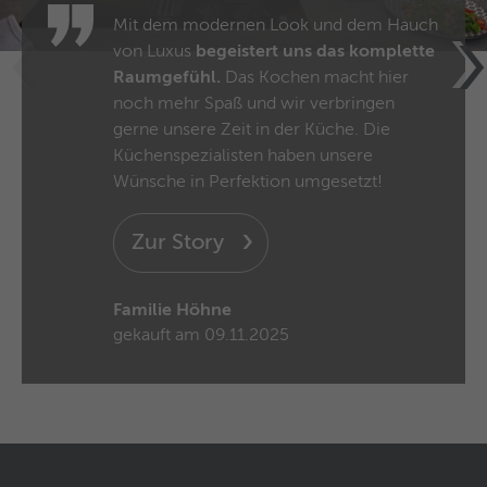
und das SID-Cookie, um Werbung in
Zweck
Mit dem modernen Look und dem Hauch
Google-Produkten wie der Google-Suche
von Luxus
begeistert uns das komplette
individuell anzupassen.
Raumgefühl.
Das Kochen macht hier
noch mehr Spaß und wir verbringen
Name
_fbp
gerne unsere Zeit in der Küche. Die
Küchenspezialisten haben unsere
Anbieter
Facebook
Wünsche in Perfektion umgesetzt!
Laufzeit
3 Monate
Zur Story
Dieses Cookie wird verwendet um
Werbung an Personen weiterzuleiten, die
Familie Höhne
unsere Website bereits besucht haben,
Zweck
gekauft am 09.11.2025
wenn sie auf Facebook oder einer
digitalen Plattform mit Facebook-
Werbung sind.
Name
fr