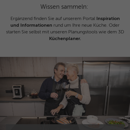
Anklicken einer Anzeige besuchen.
Zweck
Anfragen sendet und so den Server
Wissen sammeln:
überlastet. Er ist Teil des
Sicherheitskonzepts (WAF - Web
Ergänzend finden Sie auf unserem Portal
Inspiration
Name
IDE
Application Firewall).
und Informationen
rund um Ihre neue Küche. Oder
Anbieter
Google Analytics
starten Sie selbst mit unseren Planungstools wie dem 3D
Küchenplaner.
Laufzeit
1 Jahr
Dieses Cookie wird verwendet für
Zweck
Werbung, die an verschiedenen Stellen im
Web angezeigt wird.
Name
NID / SID
Anbieter
Google Analytics
Laufzeit
6 Monate
Google verwendet Cookies wie das NID-