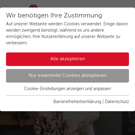
Wir benötigen Ihre Zustimmung
Auf unserer Webseite werden Cookies verwendet. Einige davon
werden zwingend benötigt, während es uns andere
ermöglichen, Ihre Nutzererfahrung auf unserer Webseite zu
Ihr Kompass zum
verbessern.
Küchenglück
Alle akzeptieren
Küchenstudios, denen Sie
vertrauen können.
Nur essentielle Cookies akzeptieren
Cookie-Einstellungen anzeigen und anpassen
Essenziell
Essentielle Cookies werden für grundlegende Funktionen der
Barrierefreiheitserklärung
|
Datenschutz
Webseite benötigt. Dadurch ist gewährleistet, dass die
Webseite einwandfrei funktioniert.
Name
Cookies anzeigen und individuell auswählen
cookie_optin