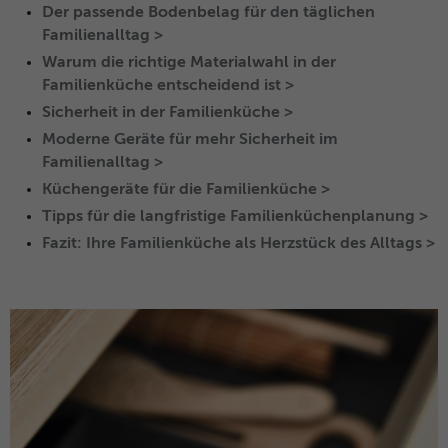
Anbieter
Facebook
Der passende Bodenbelag für den täglichen
Familienalltag >
Laufzeit
3 Monate
Warum die richtige Materialwahl in der
Familienküche entscheidend ist >
Dieses Cookie beinhaltet die
Sicherheit in der Familienküche >
Zweck
verschlüsselte Facebook-ID und Browser-
Moderne Geräte für mehr Sicherheit im
ID.
Familienalltag >
Küchengeräte für die Familienküche >
Name
_clck
Tipps für die langfristige Familienküchenplanung >
Fazit: Ihre Familienküche als Herzstück des Alltags >
Anbieter
Microsoft Clarity
Laufzeit
1 Jahr
Speichert eine eindeutige Benutzer-ID,
Zweck
um alle Seitenaufrufe über mehrere
Sitzungen hinweg zu verknüpfen.
Name
_clsk