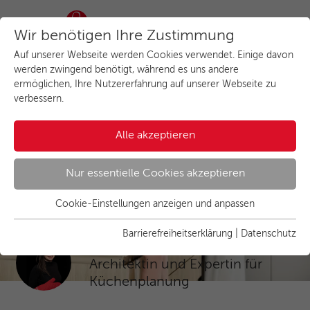
Wir benötigen Ihre Zustimmung
Auf unserer Webseite werden Cookies verwendet. Einige davon
werden zwingend benötigt, während es uns andere
ermöglichen, Ihre Nutzererfahrung auf unserer Webseite zu
verbessern.
Startseite
Küchen
Küchenstile
Familienküche planen: pflegeleicht & sicher
Alle akzeptieren
Familienküche planen:
Nur essentielle Cookies akzeptieren
der perfekte Ort für Ihren
Familienalltag
Cookie-Einstellungen anzeigen und anpassen
Essenziell
Essentielle Cookies werden für grundlegende Funktionen der
Barrierefreiheitserklärung
|
Datenschutz
Laureen Christen
Webseite benötigt. Dadurch ist gewährleistet, dass die
Webseite einwandfrei funktioniert.
Architektin und Expertin für
Küchenplanung
Name
Cookies anzeigen und individuell auswählen
cookie_optin