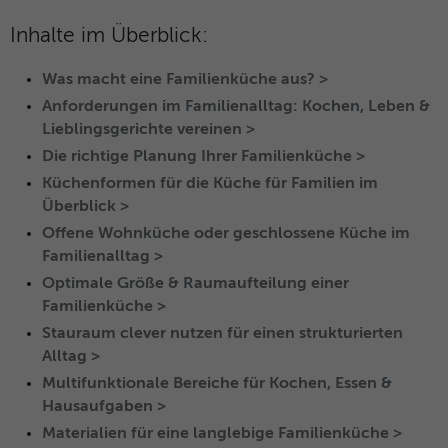
und das SID-Cookie, um Werbung in
Zweck
Google-Produkten wie der Google-Suche
Inhalte im Überblick:
individuell anzupassen.
Was macht eine Familienküche aus? >
Anforderungen im Familienalltag: Kochen, Leben &
Name
_fbp
Lieblingsgerichte vereinen >
Die richtige Planung Ihrer Familienküche >
Anbieter
Facebook
Küchenformen für die Küche für Familien im
Laufzeit
3 Monate
Überblick >
Offene Wohnküche oder geschlossene Küche im
Dieses Cookie wird verwendet um
Familienalltag >
Werbung an Personen weiterzuleiten, die
Optimale Größe & Raumaufteilung einer
unsere Website bereits besucht haben,
Zweck
Familienküche >
wenn sie auf Facebook oder einer
digitalen Plattform mit Facebook-
Stauraum clever nutzen für einen strukturierten
Werbung sind.
Alltag >
Multifunktionale Bereiche für Kochen, Essen &
Hausaufgaben >
Name
fr
Materialien für eine langlebige Familienküche >