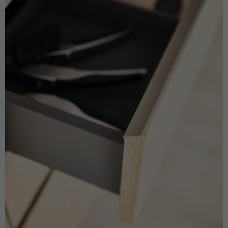
Anbieter
Microsoft Clarity
Laufzeit
Browsersession
Verbindet mehrere Seitenaufrufe eines
Zweck
Benutzers zu einer einzigen Clarity-
Sitzungsaufzeichnung.
Name
CLID
Anbieter
Microsoft Clarity
Laufzeit
1 Jahr
Gibt an, wann Clarity diesen Benutzer zum
Zweck
ersten Mal auf einer Site gesehen hat, die
Clarity verwendet.