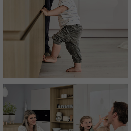
Name
MUID
Anbieter
Microsoft Clarity
Laufzeit
1 Jahr
Identifiziert eindeutige Webbrowser, die
Microsoft-Websites besuchen. Dieses
Zweck
Cookies wird für Werbung, Website-
Analysen und andere betriebliche Zwecke
verwendet.
Name
SM
Anbieter
Microsoft Clarity
Laufzeit
Browsersession
Wird zum Synchronisieren der MUID über
Zweck