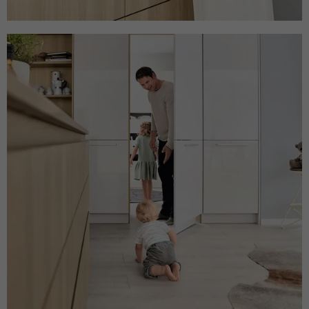
Name
_dc_gtm_UA-127571285-1
Laufzeit
30 Minuten
Anbieter
Google Analytics
Dieser Cookie hilft dabei, „gute“ Bots (wie
Suchmaschinen) von schädlichen Bots zu
Laufzeit
1 Minute
unterscheiden. Er sammelt keine
Zweck
persönlichen Daten, sondern analysiert
Dieses Cookie wird von Google Tag
lediglich das Nutzerverhalten, um Bot-
Zweck
Manager verwendet, um das Laden eines
Angriffe (z. B. Credential Stuffing)
Google Analytics-Skript-Tags zu steuern.
abzuwehren.
Name
_gcl_au
Name
_cfuvid
Anbieter
Google Analytics
Anbieter
HubSpot
Laufzeit
3 Monate
Laufzeit
Browsersession
Dieses Cookie wird verwendet, um die
Dieser Cookie dient dem Rate-Limiting. Er
Aktionen von Nutzern anzuzeigen, die die
stellt sicher, dass ein einzelner Nutzer
Zweck
Website nach dem Anzeigen oder
nicht innerhalb kürzester Zeit zu viele