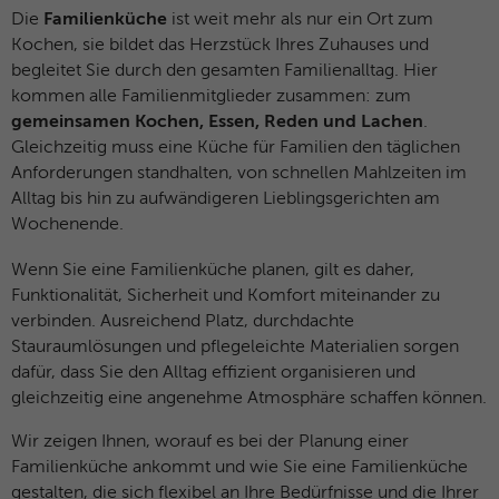
Anbieter
Die
Familienküche
ist weit mehr als nur ein Ort zum
Marketing
Kochen, sie bildet das Herzstück Ihres Zuhauses und
Diese Gruppe beinhaltet alle Skripte für analytisches Tracking
Laufzeit
1 Jahr
begleitet Sie durch den gesamten Familienalltag. Hier
und zugehörige Cookies. Es hilft uns die Nutzererfahrung der
kommen alle Familienmitglieder zusammen: zum
Website zu verbessern.
Dieses Cookie wird verwendet, um Ihre
gemeinsamen Kochen, Essen, Reden und Lachen
.
Zweck
Cookie-Einstellungen für diese Website zu
Name
Cookies anzeigen und individuell auswählen
_ga
Gleichzeitig muss eine Küche für Familien den täglichen
speichern.
Anforderungen standhalten, von schnellen Mahlzeiten im
Anbieter
Google Analytics
Alltag bis hin zu aufwändigeren Lieblingsgerichten am
Externe Inhalte
Wochenende.
Name
SgCookieOptin.lastPreferences
Wir verwenden auf unserer Website externe Inhalte, um
Laufzeit
2 Jahre
Ihnen zusätzliche Informationen anzubieten. Dazu gehören
Wenn Sie eine Familienküche planen, gilt es daher,
Anbieter
sgalinski
YouTube-Videos und vieles mehr.
Dieses Cookie wird von Google Analytics
Funktionalität, Sicherheit und Komfort miteinander zu
installiert. Das Cookie wird verwendet, um
verbinden. Ausreichend Platz, durchdachte
Laufzeit
1 Jahr
Besucher-, Sitzungs- und
Stauraumlösungen und pflegeleichte Materialien sorgen
Kampagnendaten zu berechnen und die
Dieser Wert speichert Ihre Consent-
dafür, dass Sie den Alltag effizient organisieren und
Nutzung der Website für den
Einstellungen. Unter anderem eine zufällig
gleichzeitig eine angenehme Atmosphäre schaffen können.
Zweck
Analysebericht der Website zu verfolgen.
generierte ID, für die historische
Zweck
Die Cookies speichern Informationen
Wir zeigen Ihnen, worauf es bei der Planung einer
Speicherung Ihrer vorgenommen
anonym und weisen eine randoly
Familienküche ankommt und wie Sie eine Familienküche
Einstellungen, falls der Webseiten-
generierte Nummer zu, um eindeutige
gestalten, die sich flexibel an Ihre Bedürfnisse und die Ihrer
Betreiber dies eingestellt hat.