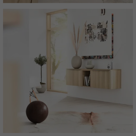
Anklicken einer Anzeige besuchen.
Zweck
Anfragen sendet und so den Server
überlastet. Er ist Teil des
Sicherheitskonzepts (WAF - Web
Name
IDE
Application Firewall).
Anbieter
Google Analytics
Laufzeit
1 Jahr
Dieses Cookie wird verwendet für
Zweck
Werbung, die an verschiedenen Stellen im
Web angezeigt wird.
Name
NID / SID
Anbieter
Google Analytics
Laufzeit
6 Monate
Google verwendet Cookies wie das NID-