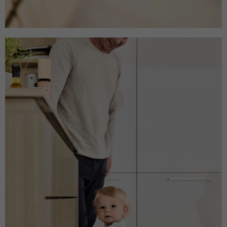
Name
ANONCHK
Anbieter
Microsoft Clarity
Laufzeit
10 Minuten
Gibt an, ob MUID an ANID , ein Cookie für
Werbezwecke, übertragen wird . Clarity
Zweck
verwendet keine ANID, daher ist dieser
Wert immer auf 0 gesetzt.
Name
HERR
Anbieter
Microsoft Clarity
Laufzeit
Browsersession
Zweck
Gibt an, ob MUID aktualisiert werden soll.