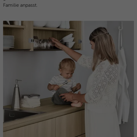
Besucher zu identifizieren.
Familie anpasst.
Name
fe_typo_user / PHPSESSID
Name
_gid
Anbieter
TYPO3
Anbieter
Google Analytics
Laufzeit
Browsersession
Laufzeit
1 Tag
Dieses Cookie ist ein Standard-Session-
Dieses Cookie wird von Google Analytics
Cookie von TYPO3. Es speichert im Falle
installiert. Das Cookie wird verwendet, um
eines Benutzer-Logins die Session-ID. So
Informationen darüber zu speichern, wie
Zweck
kann der eingeloggte Benutzer
Besucher eine Website nutzen, und hilft
wiedererkannt werden und es wird ihm
bei der Erstellung eines Analyseberichts
Zugang zu geschützten Bereichen
Zweck
darüber, wie es der Website geht. Die
gewährt.
erhobenen Daten umfassen die Anzahl der
Besucher, die Quelle, aus der sie
stammen, und die Seiten in
Name
__cf_bm
anonymisierter Form.
Anbieter
HubSpot