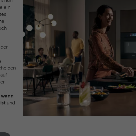
ht nun
Anbieter
Google Analytics
e ein.
ses
Laufzeit
1 Jahr
he
och
Dieses Cookie wird verwendet für Werbung, die
Zweck
an verschiedenen Stellen im Web angezeigt
wird.
 der
s
Name
NID / SID
scheiden
 auf
Anbieter
Google Analytics
ner
Laufzeit
6 Monate
, wann
ist
und
Google verwendet Cookies wie das NID- und
das SID-Cookie, um Werbung in Google-
Zweck
Produkten wie der Google-Suche individuell
anzupassen.