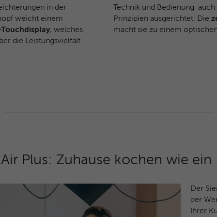
Facebook-ID und Browser-ID.
Technik und Bedienung, auch d
leichterungen in der
Prinzipien ausgerichtet. Die
z
opf weicht einem
macht sie zu einem optischen
-Touchdisplay
, welches
Name
_clck
r die Leistungsvielfalt
Anbieter
Microsoft Clarity
Laufzeit
1 Jahr
Speichert eine eindeutige Benutzer-ID, um alle
Zweck
Seitenaufrufe über mehrere Sitzungen hinweg
zu verknüpfen.
Name
_clsk
Air Plus: Zuhause kochen wie ein 
Anbieter
Microsoft Clarity
Der Sie
Laufzeit
Browsersession
der Wer
Ihrer K
Verbindet mehrere Seitenaufrufe eines