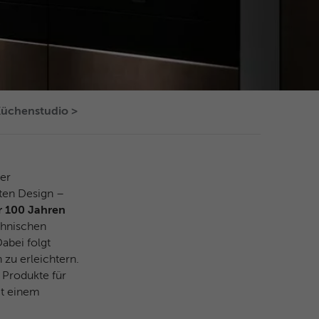
Küchenstudio >
ver
ten Design –
r 100 Jahren
chnischen
abei folgt
zu erleichtern.
 Produkte für
it einem