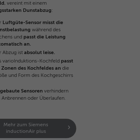
ld
, vereint mit einem
ngsstarken Dunstabzug
:
r
Luftgüte-Sensor misst die
nstbelastung
während des
chens und
passt die Leistung
tomatisch an.
r Abzug ist
absolut leise.
s varioInduktions-Kochfeld
passt
e Zonen des Kochfeldes an
die
öße und Form des Kochgeschirrs
ngebaute Sensoren
verhindern
s Anbrennen oder Überlaufen.
Mehr zum Siemens
inductionAir plus