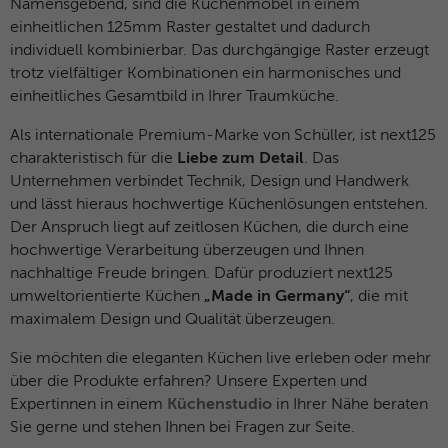
Namensgebend, sind die Küchenmöbel in einem
Besucher zu identifizieren.
einheitlichen 125mm Raster gestaltet und dadurch
individuell kombinierbar. Das durchgängige Raster erzeugt
Name
fe_typo_user / PHPSESSID
trotz vielfältiger Kombinationen ein harmonisches und
Name
_gid
einheitliches Gesamtbild in Ihrer Traumküche.
Anbieter
TYPO3
Anbieter
Google Analytics
Als internationale Premium-Marke von Schüller, ist next125
Laufzeit
Browsersession
charakteristisch für die
Liebe zum Detail
. Das
Laufzeit
1 Tag
Unternehmen verbindet Technik, Design und Handwerk
Dieses Cookie ist ein Standard-Session-
Dieses Cookie wird von Google Analytics
und lässt hieraus hochwertige Küchenlösungen entstehen.
Cookie von TYPO3. Es speichert im Falle
installiert. Das Cookie wird verwendet, um
Der Anspruch liegt auf zeitlosen Küchen, die durch eine
eines Benutzer-Logins die Session-ID. So
Informationen darüber zu speichern, wie
hochwertige Verarbeitung überzeugen und Ihnen
Zweck
kann der eingeloggte Benutzer
Besucher eine Website nutzen, und hilft
nachhaltige Freude bringen. Dafür produziert next125
wiedererkannt werden und es wird ihm
bei der Erstellung eines Analyseberichts
umweltorientierte Küchen
„Made in Germany“
, die mit
Zugang zu geschützten Bereichen
Zweck
darüber, wie es der Website geht. Die
maximalem Design und Qualität überzeugen.
gewährt.
erhobenen Daten umfassen die Anzahl der
Besucher, die Quelle, aus der sie
Sie möchten die eleganten Küchen live erleben oder mehr
stammen, und die Seiten in
über die Produkte erfahren? Unsere Experten und
Name
__cf_bm
anonymisierter Form.
Expertinnen in einem
Küchenstudio
in Ihrer Nähe beraten
Sie gerne und stehen Ihnen bei Fragen zur Seite.
Anbieter
HubSpot