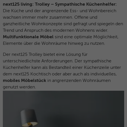
next125 living: Trolley – Sympathische Küchenhelfer:
Anbieter
Microsoft Clarity
Die Küche und der angrenzende Ess- und Wohnbereich
wachsen immer mehr zusammen. Offene und
Laufzeit
Browsersession
ganzheitliche Wohnkonzepte sind gefragt und spiegeln den
Trend und Anspruch des modernen Wohnens wider.
Verbindet mehrere Seitenaufrufe eines
Multifunktionale Möbel
sind eine optimale Möglichkeit,
Zweck
Benutzers zu einer einzigen Clarity-
Elemente über die Wohnräume hinweg zu nutzen.
Sitzungsaufzeichnung.
Der next125 Trolley bietet eine Lösung für
unterschiedlichste Anforderungen. Der sympathische
Name
CLID
Küchenhelfer kann als Bestandteil einer Küchenzeile unter
dem next125 Kochtisch oder aber auch als individuelles,
Anbieter
Microsoft Clarity
mobiles Möbelstück
in angrenzenden Wohnräumen
genutzt werden.
Laufzeit
1 Jahr
Gibt an, wann Clarity diesen Benutzer zum
Zweck
ersten Mal auf einer Site gesehen hat, die
Clarity verwendet.