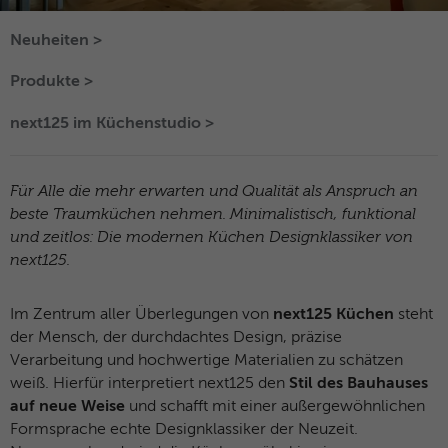
Anbieter
Marketing
Neuheiten >
Diese Gruppe beinhaltet alle Skripte für analytisches Tracking
Laufzeit
1 Jahr
und zugehörige Cookies. Es hilft uns die Nutzererfahrung der
Produkte >
Website zu verbessern.
Dieses Cookie wird verwendet, um Ihre
Zweck
Cookie-Einstellungen für diese Website zu
next125 im Küchenstudio >
Name
Cookies anzeigen und individuell auswählen
_ga
speichern.
Anbieter
Google Analytics
Externe Inhalte
Für Alle die mehr erwarten und Qualität als Anspruch an
Name
SgCookieOptin.lastPreferences
Wir verwenden auf unserer Website externe Inhalte, um
beste Traumküchen nehmen. Minimalistisch, funktional
Laufzeit
2 Jahre
Ihnen zusätzliche Informationen anzubieten. Dazu gehören
und zeitlos: Die modernen Küchen Designklassiker von
Anbieter
sgalinski
YouTube-Videos und vieles mehr.
Dieses Cookie wird von Google Analytics
next125.
installiert. Das Cookie wird verwendet, um
Laufzeit
1 Jahr
Besucher-, Sitzungs- und
Im Zentrum aller Überlegungen von
next125 Küchen
steht
Kampagnendaten zu berechnen und die
Dieser Wert speichert Ihre Consent-
der Mensch, der durchdachtes Design, präzise
Nutzung der Website für den
Einstellungen. Unter anderem eine zufällig
Zweck
Verarbeitung und hochwertige Materialien zu schätzen
Analysebericht der Website zu verfolgen.
generierte ID, für die historische
weiß. Hierfür interpretiert next125 den
Stil des Bauhauses
Zweck
Die Cookies speichern Informationen
Speicherung Ihrer vorgenommen
auf neue Weise
und schafft mit einer außergewöhnlichen
anonym und weisen eine randoly
Einstellungen, falls der Webseiten-
Formsprache echte Designklassiker der Neuzeit.
generierte Nummer zu, um eindeutige
Betreiber dies eingestellt hat.