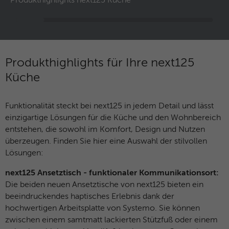
Produkthighlights next125 Küche
Anklicken einer Anzeige besuchen.
Zweck
Anfragen sendet und so den Server
überlastet. Er ist Teil des
Sicherheitskonzepts (WAF - Web
Name
IDE
Application Firewall).
Anbieter
Google Analytics
Produkthighlights für Ihre next125
Küche
Laufzeit
1 Jahr
Dieses Cookie wird verwendet für
Funktionalität steckt bei next125 in jedem Detail und lässt
Zweck
Werbung, die an verschiedenen Stellen im
einzigartige Lösungen für die Küche und den Wohnbereich
Web angezeigt wird.
entstehen, die sowohl im Komfort, Design und Nutzen
überzeugen. Finden Sie hier eine Auswahl der stilvollen
Lösungen:
Name
NID / SID
next125 Ansetztisch - funktionaler Kommunikationsort:
Anbieter
Google Analytics
Die beiden neuen Ansetztische von next125 bieten ein
beeindruckendes haptisches Erlebnis dank der
Laufzeit
6 Monate
hochwertigen Arbeitsplatte von Systemo. Sie können
zwischen einem samtmatt lackierten Stützfuß oder einem
Google verwendet Cookies wie das NID-