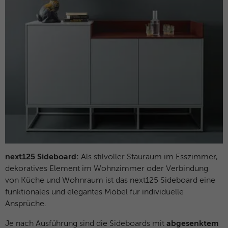
Name
ANONCHK
Anbieter
Microsoft Clarity
Laufzeit
10 Minuten
Gibt an, ob MUID an ANID , ein Cookie für
Werbezwecke, übertragen wird . Clarity
Zweck
verwendet keine ANID, daher ist dieser
Wert immer auf 0 gesetzt.
Name
HERR
next125 Sideboard:
Als stilvoller Stauraum im Esszimmer,
Anbieter
Microsoft Clarity
dekoratives Element im Wohnzimmer oder Verbindung
von Küche und Wohnraum ist das next125 Sideboard eine
Laufzeit
Browsersession
funktionales und elegantes Möbel für individuelle
Ansprüche.
Zweck
Gibt an, ob MUID aktualisiert werden soll.
Je nach Ausführung sind die Sideboards mit
abgesenktem