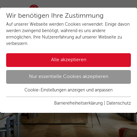
Wir benötigen Ihre Zustimmung
Auf unserer Webseite werden Cookies verwendet. Einige davon
werden zwingend benötigt, während es uns andere
ermöglichen, Ihre Nutzererfahrung auf unserer Webseite zu
verbessern.
next125 Küchen:
Alle akzeptieren
Authentic Kitchens
Nur essentielle Cookies akzeptieren
Cookie-Einstellungen anzeigen und anpassen
Essenziell
Essentielle Cookies werden für grundlegende Funktionen der
Barrierefreiheitserklärung
|
Datenschutz
Webseite benötigt. Dadurch ist gewährleistet, dass die
Webseite einwandfrei funktioniert.
Name
Cookies anzeigen und individuell auswählen
cookie_optin