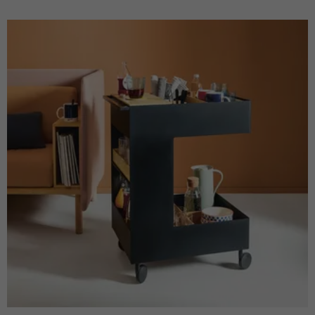
Anbieter
Facebook
Laufzeit
3 Monate
Dieses Cookie beinhaltet die
Zweck
verschlüsselte Facebook-ID und Browser-
ID.
Name
_clck
Anbieter
Microsoft Clarity
Laufzeit
1 Jahr
Speichert eine eindeutige Benutzer-ID,
Zweck
um alle Seitenaufrufe über mehrere
Sitzungen hinweg zu verknüpfen.
Name
_clsk