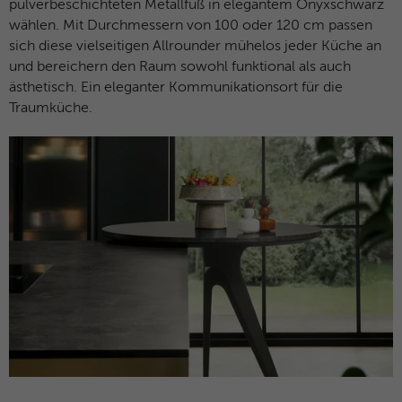
pulverbeschichteten Metallfuß in elegantem Onyxschwarz
und das SID-Cookie, um Werbung in
Zweck
Google-Produkten wie der Google-Suche
wählen. Mit Durchmessern von 100 oder 120 cm passen
individuell anzupassen.
sich diese vielseitigen Allrounder mühelos jeder Küche an
und bereichern den Raum sowohl funktional als auch
ästhetisch. Ein eleganter Kommunikationsort für die
Name
_fbp
Traumküche.
Anbieter
Facebook
Laufzeit
3 Monate
Dieses Cookie wird verwendet um
Werbung an Personen weiterzuleiten, die
unsere Website bereits besucht haben,
Zweck
wenn sie auf Facebook oder einer
digitalen Plattform mit Facebook-
Werbung sind.
Name
fr