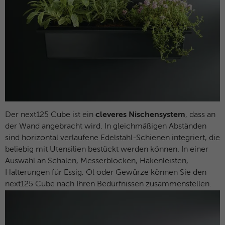
Der next125 Cube ist ein
cleveres Nischensystem
, dass an
der Wand angebracht wird. In gleichmäßigen Abständen
sind horizontal verlaufene Edelstahl-Schienen integriert, die
beliebig mit Utensilien bestückt werden können. In einer
Auswahl an Schalen, Messerblöcken, Hakenleisten,
Halterungen für Essig, Öl oder Gewürze können Sie den
next125 Cube nach Ihren Bedürfnissen zusammenstellen.