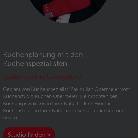
Anklicken einer Anzeige besuchen.
Zweck
Anfragen sendet und so den Server
überlastet. Er ist Teil des
Sicherheitskonzepts (WAF - Web
Name
IDE
Application Firewall).
Anbieter
Google Analytics
Laufzeit
1 Jahr
Küchenplanung mit den
Dieses Cookie wird verwendet für
Küchenspezialisten
Zweck
Werbung, die an verschiedenen Stellen im
Web angezeigt wird.
Starten Sie Ihre Glücksstory!
Geplant von Küchenspezialist Maximilian Obermeier vom
Name
NID / SID
Küchenstudio Küchen Obermeier. Sie möchten den
Küchenspezialisten in Ihrer Nähe finden? Hier Ihr
Anbieter
Google Analytics
Küchenstudio in Ihrer Nähe, dem Sie vertrauen können,
finden.
Laufzeit
6 Monate
Google verwendet Cookies wie das NID-
Studio finden >