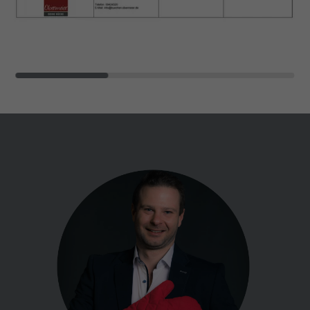
Name
_dc_gtm_UA-127571285-1
Laufzeit
30 Minuten
Anbieter
Google Analytics
Dieser Cookie hilft dabei, „gute“ Bots (wie
Suchmaschinen) von schädlichen Bots zu
Laufzeit
1 Minute
unterscheiden. Er sammelt keine
Zweck
persönlichen Daten, sondern analysiert
Dieses Cookie wird von Google Tag
lediglich das Nutzerverhalten, um Bot-
Zweck
Manager verwendet, um das Laden eines
Angriffe (z. B. Credential Stuffing)
Google Analytics-Skript-Tags zu steuern.
abzuwehren.
Name
_gcl_au
Name
_cfuvid
Anbieter
Google Analytics
Anbieter
HubSpot
Laufzeit
3 Monate
Laufzeit
Browsersession
Dieses Cookie wird verwendet, um die
Dieser Cookie dient dem Rate-Limiting. Er
Aktionen von Nutzern anzuzeigen, die die
stellt sicher, dass ein einzelner Nutzer
Zweck
Website nach dem Anzeigen oder
nicht innerhalb kürzester Zeit zu viele