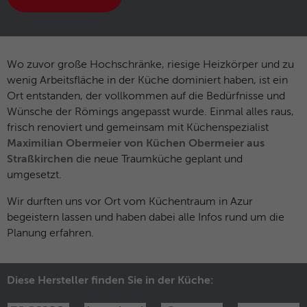
und das SID-Cookie, um Werbung in
Zweck
Google-Produkten wie der Google-Suche
individuell anzupassen.
Wo zuvor große Hochschränke, riesige Heizkörper und zu
Name
_fbp
wenig Arbeitsfläche in der Küche dominiert haben, ist ein
Ort entstanden, der vollkommen auf die Bedürfnisse und
Anbieter
Facebook
Wünsche der Römings angepasst wurde. Einmal alles raus,
frisch renoviert und gemeinsam mit Küchenspezialist
Laufzeit
3 Monate
Maximilian Obermeier von Küchen Obermeier aus
Straßkirchen
die neue Traumküche geplant und
Dieses Cookie wird verwendet um
umgesetzt.
Werbung an Personen weiterzuleiten, die
unsere Website bereits besucht haben,
Wir durften uns vor Ort vom Küchentraum in Azur
Zweck
wenn sie auf Facebook oder einer
begeistern lassen und haben dabei alle Infos rund um die
digitalen Plattform mit Facebook-
Planung erfahren.
Werbung sind.
Diese Hersteller finden Sie in der Küche:
Name
fr