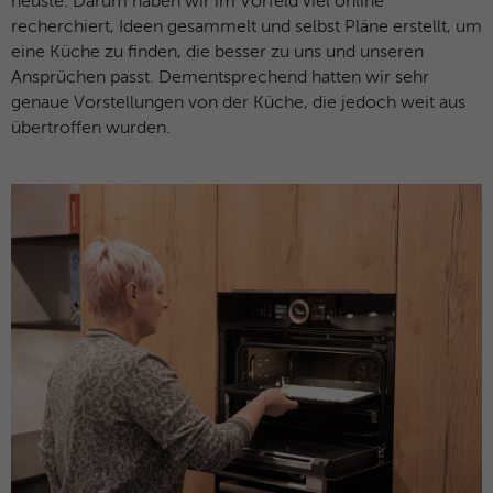
neuste. Darum haben wir im Vorfeld viel online
recherchiert, Ideen gesammelt und selbst Pläne erstellt, um
Anbieter
Microsoft Clarity
eine Küche zu finden, die besser zu uns und unseren
Ansprüchen passt. Dementsprechend hatten wir sehr
Laufzeit
Browsersession
genaue Vorstellungen von der Küche, die jedoch weit aus
übertroffen wurden.
Verbindet mehrere Seitenaufrufe eines
Zweck
Benutzers zu einer einzigen Clarity-
Sitzungsaufzeichnung.
Name
CLID
Anbieter
Microsoft Clarity
Laufzeit
1 Jahr
Gibt an, wann Clarity diesen Benutzer zum
Zweck
ersten Mal auf einer Site gesehen hat, die
Clarity verwendet.