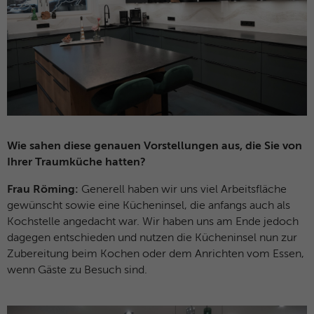
Name
MUID
Anbieter
Microsoft Clarity
Laufzeit
1 Jahr
Identifiziert eindeutige Webbrowser, die
Microsoft-Websites besuchen. Dieses
Zweck
Cookies wird für Werbung, Website-
Wie sahen diese genauen Vorstellungen aus, die Sie von
Analysen und andere betriebliche Zwecke
Ihrer Traumküche hatten?
verwendet.
Frau Röming:
Generell haben wir uns viel Arbeitsfläche
gewünscht sowie eine Kücheninsel, die anfangs auch als
Name
SM
Kochstelle angedacht war. Wir haben uns am Ende jedoch
dagegen entschieden und nutzen die Kücheninsel nun zur
Anbieter
Microsoft Clarity
Zubereitung beim Kochen oder dem Anrichten vom Essen,
wenn Gäste zu Besuch sind.
Laufzeit
Browsersession
Wird zum Synchronisieren der MUID über
Zweck