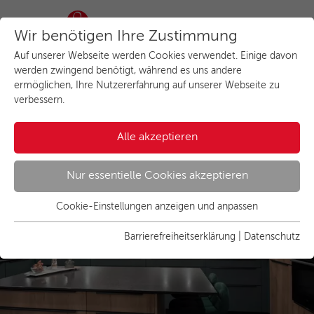
Wir benötigen Ihre Zustimmung
Auf unserer Webseite werden Cookies verwendet. Einige davon
Mut zur Farbe
werden zwingend benötigt, während es uns andere
ermöglichen, Ihre Nutzererfahrung auf unserer Webseite zu
verbessern.
Zuhause bei Familie Röming
Alle akzeptieren
Nur essentielle Cookies akzeptieren
Cookie-Einstellungen anzeigen und anpassen
Essenziell
Essentielle Cookies werden für grundlegende Funktionen der
Barrierefreiheitserklärung
|
Datenschutz
Webseite benötigt. Dadurch ist gewährleistet, dass die
Webseite einwandfrei funktioniert.
Name
Cookies anzeigen und individuell auswählen
cookie_optin