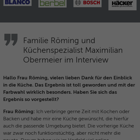
Anbieter
Facebook
Laufzeit
3 Monate
Dieses Cookie beinhaltet die
Zweck
verschlüsselte Facebook-ID und Browser-
Familie Röming und
ID.
Küchenspezialist Maximilian
Obermeier im Interview
Name
_clck
Anbieter
Microsoft Clarity
Hallo Frau Röming, vielen lieben Dank für den Einblick
in die Küche. Das Ergebnis ist toll geworden und mit der
Laufzeit
1 Jahr
Farbwahl wirklich besonders. Haben Sie sich das
Ergebnis so vorgestellt?
Speichert eine eindeutige Benutzer-ID,
Zweck
um alle Seitenaufrufe über mehrere
Frau Röming:
Ich verbringe gerne Zeit mit Kochen oder
Sitzungen hinweg zu verknüpfen.
Backen und habe mir eine Küche gewünscht, die hierfür
auch die passende Umgebung bietet. Die vorherige Küche
war zwar noch funktionstüchtig, aber nicht mehr die
Name
_clsk