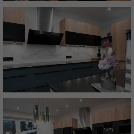
Name
ANONCHK
Anbieter
Microsoft Clarity
Laufzeit
10 Minuten
Gibt an, ob MUID an ANID , ein Cookie für
Werbezwecke, übertragen wird . Clarity
Zweck
verwendet keine ANID, daher ist dieser
Wert immer auf 0 gesetzt.
Name
HERR
Anbieter
Microsoft Clarity
Laufzeit
Browsersession
Zweck
Gibt an, ob MUID aktualisiert werden soll.