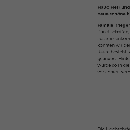
Hallo Herr und
neue schöne K
Familie Kriege
Punkt schaffen
zusammenkomme
konnten wir den
Raum besteht. V
geändert. Hint
wurde so in di
verzichtet wer
Die Hochschrän