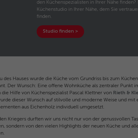
den Küchenspezialisten in Ihrer Nähe finden? 
Anbieter
Google Analytics
Küchenstudio in Ihrer Nähe, dem Sie vertrau
finden.
Laufzeit
1 Jahr
Studio finden >
Dieses Cookie wird verwendet für Werbung, die
Zweck
an verschiedenen Stellen im Web angezeigt
wird.
Name
NID / SID
 des Hauses wurde die Küche vom Grundriss bis zum Küchen
Anbieter
Google Analytics
ant. Der Wunsch: Eine offene Wohnküche als zentraler Punkt 
Laufzeit
6 Monate
die Hilfe von Küchenspezialist Pascal Klettner von
Rieth & Kl
urde dieser Wunsch auf stilvolle und moderne Weise und mit 
Google verwendet Cookies wie das NID- und
lementen aus Eichenholz individuell umgesetzt.
das SID-Cookie, um Werbung in Google-
Zweck
en Kriegers durften wir uns nicht nur von der genussvollen Ta
Produkten wie der Google-Suche individuell
en, sondern von den vielen Highlights der neuen Küche und all
anzupassen.
en.