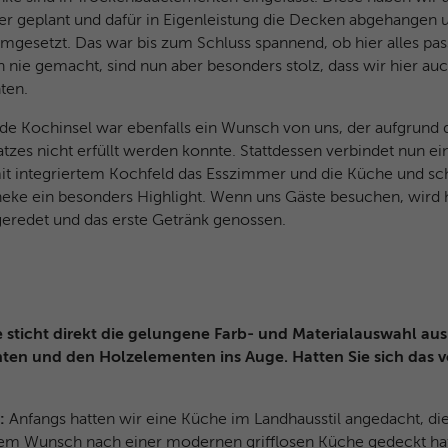
Zweck
Benutzers zu einer einzigen Clarity-
er geplant und dafür in Eigenleistung die Decken abgehangen 
Sitzungsaufzeichnung.
gesetzt. Das war bis zum Schluss spannend, ob hier alles pass
 nie gemacht, sind nun aber besonders stolz, dass wir hier au
ten.
Name
CLID
nde Kochinsel war ebenfalls ein Wunsch von uns, der aufgrund 
Anbieter
Microsoft Clarity
zes nicht erfüllt werden konnte. Stattdessen verbindet nun e
t integriertem Kochfeld das Esszimmer und die Küche und sch
Laufzeit
1 Jahr
eke ein besonders Highlight. Wenn uns Gäste besuchen, wird h
geredet und das erste Getränk genossen.
Gibt an, wann Clarity diesen Benutzer zum
Zweck
ersten Mal auf einer Site gesehen hat, die Clarity
verwendet.
e sticht direkt die gelungene Farb- und Materialauswahl aus
Name
ANONCHK
ten und den Holzelementen ins Auge. Hatten Sie sich das 
Anbieter
Microsoft Clarity
r:
Anfangs hatten wir eine Küche im Landhausstil angedacht, di
Laufzeit
10 Minuten
rem Wunsch nach einer modernen grifflosen Küche gedeckt hat