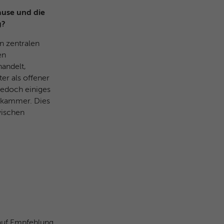
hause und die
g?
n zentralen
en
andelt,
er als offener
jedoch einiges
sekammer. Dies
wischen
auf Empfehlung