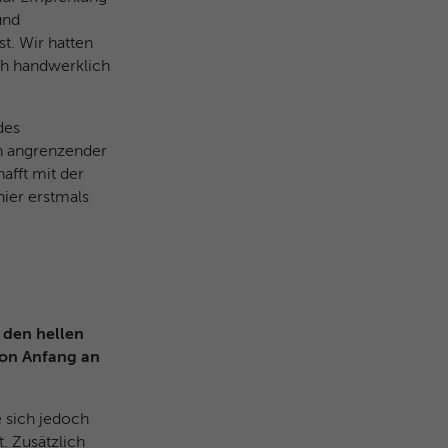
und
t. Wir hatten
ch handwerklich
des
in angrenzender
afft mit der
ier erstmals
 den hellen
von Anfang an
e sich jedoch
. Zusätzlich