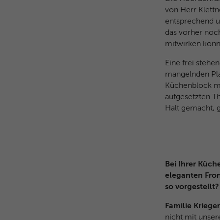
von Herr Klettn
entsprechend um
das vorher noch
mitwirken konn
Eine frei stehe
mangelnden Plat
Küchenblock mi
aufgesetzten Th
Halt gemacht, 
Bei Ihrer Küch
eleganten Fron
so vorgestellt?
Familie Kriege
nicht mit unse