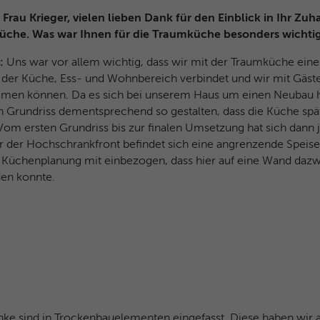
Facebook-ID und Browser-ID.
 Frau Krieger, vielen lieben Dank für den Einblick in Ihr Zu
üche. Was war Ihnen für die Traumküche besonders wichti
Name
_clck
r:
Uns war vor allem wichtig, dass wir mit der Traumküche eine
, der Küche, Ess- und Wohnbereich verbindet und wir mit Gäst
Anbieter
Microsoft Clarity
n können. Da es sich bei unserem Haus um einen Neubau h
 Grundriss dementsprechend so gestalten, dass die Küche spät
Laufzeit
1 Jahr
om ersten Grundriss bis zur finalen Umsetzung hat sich dann 
er der Hochschrankfront befindet sich eine angrenzende Spei
Speichert eine eindeutige Benutzer-ID, um alle
Zweck
Seitenaufrufe über mehrere Sitzungen hinweg
e Küchenplanung mit einbezogen, dass hier auf eine Wand daz
zu verknüpfen.
den konnte.
Name
_clsk
Anbieter
Microsoft Clarity
Laufzeit
Browsersession
Verbindet mehrere Seitenaufrufe eines
ke sind in Trockenbauelementen eingefasst. Diese haben wir 