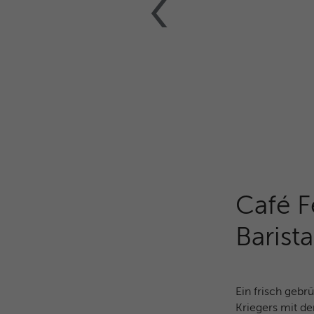
Küche finden >
Café F
Barist
Ein frisch gebr
Kriegers mit de