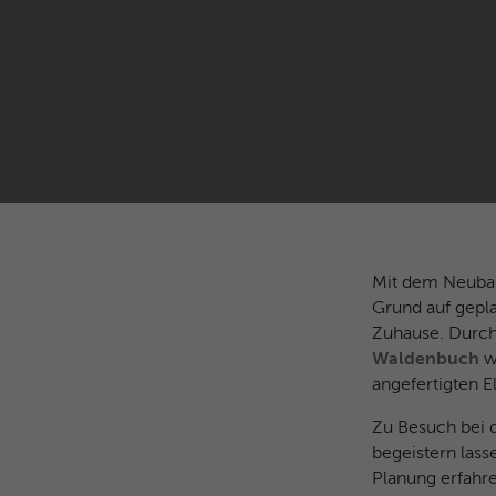
Mit dem Neubau
Grund auf gepl
Zuhause. Durch 
Waldenbuch
w
angefertigten E
Zu Besuch bei d
begeistern lass
Planung erfahr