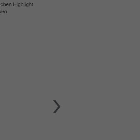
ichen Highlight
den