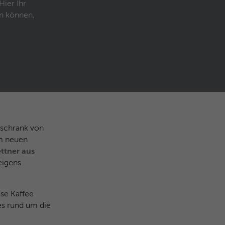
Hier Ihr
en können,
schrank von
im neuen
ettner aus
eigens
sse Kaffee
es rund um die