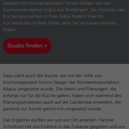
und das SID-Cookie, um Werbung in
Geplant von Küchenspezialist Simon Staiger von der
Zweck
Google-Produkten wie der Google-Suche
Küchenmanufaktur Kilgus aus Waiblingen. Sie möchten den
individuell anzupassen.
Küchenspezialisten in Ihrer Nähe finden? Hier Ihr
Küchenstudio in Ihrer Nähe, dem Sie vertrauen können,
finden.
Name
_fbp
Studio finden >
Anbieter
Facebook
Laufzeit
3 Monate
Dieses Cookie wird verwendet um
Dazu zählt auch die Küche, die mit der Hilfe von
Werbung an Personen weiterzuleiten, die
unsere Website bereits besucht haben,
Küchenspezialist Simon Staiger der
Küchenmanufaktur
Zweck
wenn sie auf Facebook oder einer
Kilgus
umgesetzt wurde. Die Ideen und Planungen, die
digitalen Plattform mit Facebook-
anfangs nur für die Küche galten, haben sich während des
Werbung sind.
Planungsprozesses auch auf die Garderobe erweitert, die
passend zur Küche gleich mit umgesetzt wurde.
Name
fr
Das Ergebnis durften wir uns vor Ort ansehen. Familie
Schürholz hat uns Einblick in das Zuhause gegeben und uns