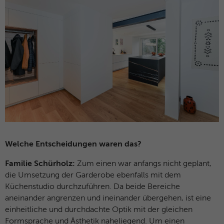
Name
MUID
Anbieter
Microsoft Clarity
Laufzeit
1 Jahr
Identifiziert eindeutige Webbrowser, die
Microsoft-Websites besuchen. Dieses
Zweck
Cookies wird für Werbung, Website-
Analysen und andere betriebliche Zwecke
verwendet.
Welche Entscheidungen waren das?
Name
SM
Familie Schürholz:
Zum einen war anfangs nicht geplant,
Anbieter
Microsoft Clarity
die Umsetzung der Garderobe ebenfalls mit dem
Küchenstudio durchzuführen. Da beide Bereiche
Laufzeit
Browsersession
aneinander angrenzen und ineinander übergehen, ist eine
einheitliche und durchdachte Optik mit der gleichen
Wird zum Synchronisieren der MUID über
Formsprache und Ästhetik naheliegend. Um einen
Zweck