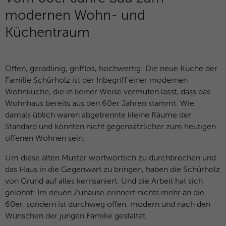
Besucher zu identifizieren.
modernen Wohn- und
Küchentraum
Name
fe_typo_user / PHPSESSID
Name
_gid
Anbieter
TYPO3
Anbieter
Google Analytics
Offen, geradlinig, grifflos, hochwertig: Die neue Küche der
Laufzeit
Browsersession
Familie Schürholz ist der Inbegriff einer modernen
Laufzeit
1 Tag
Wohnküche, die in keiner Weise vermuten lässt, dass das
Dieses Cookie ist ein Standard-Session-
Dieses Cookie wird von Google Analytics
Wohnhaus bereits aus den 60er Jahren stammt. Wie
Cookie von TYPO3. Es speichert im Falle
installiert. Das Cookie wird verwendet, um
damals üblich waren abgetrennte kleine Räume der
eines Benutzer-Logins die Session-ID. So
Informationen darüber zu speichern, wie
Standard und könnten nicht gegensätzlicher zum heutigen
Zweck
kann der eingeloggte Benutzer
Besucher eine Website nutzen, und hilft
offenen Wohnen sein.
wiedererkannt werden und es wird ihm
bei der Erstellung eines Analyseberichts
Zugang zu geschützten Bereichen
Zweck
darüber, wie es der Website geht. Die
Um diese alten Muster wortwörtlich zu durchbrechen und
gewährt.
erhobenen Daten umfassen die Anzahl der
das Haus in die Gegenwart zu bringen, haben die Schürholz
Besucher, die Quelle, aus der sie
von Grund auf alles kernsaniert. Und die Arbeit hat sich
stammen, und die Seiten in
gelohnt: Im neuen Zuhause erinnert nichts mehr an die
Name
__cf_bm
anonymisierter Form.
60er, sondern ist durchweg offen, modern und nach den
Anbieter
HubSpot
Wünschen der jungen Familie gestaltet.