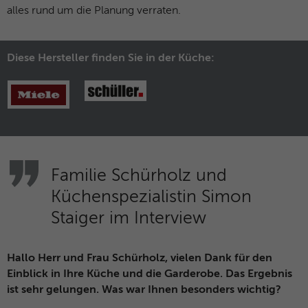
Anbieter
Facebook
alles rund um die Planung verraten.
Laufzeit
3 Monate
Diese Hersteller finden Sie in der Küche:
Dieses Cookie beinhaltet die
Zweck
verschlüsselte Facebook-ID und Browser-
ID.
Name
_clck
Anbieter
Microsoft Clarity
Familie Schürholz und
Küchenspezialistin Simon
Laufzeit
1 Jahr
Staiger im Interview
Speichert eine eindeutige Benutzer-ID,
Zweck
um alle Seitenaufrufe über mehrere
Hallo Herr und Frau Schürholz, vielen Dank für den
Sitzungen hinweg zu verknüpfen.
Einblick in Ihre Küche und die Garderobe. Das Ergebnis
ist sehr gelungen. Was war Ihnen besonders wichtig?
Name
_clsk