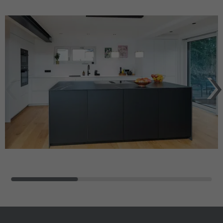
Name
_dc_gtm_UA-127571285-1
Laufzeit
30 Minuten
Anbieter
Google Analytics
Dieser Cookie hilft dabei, „gute“ Bots (wie
Suchmaschinen) von schädlichen Bots zu
Laufzeit
1 Minute
unterscheiden. Er sammelt keine
Zweck
persönlichen Daten, sondern analysiert
Dieses Cookie wird von Google Tag
lediglich das Nutzerverhalten, um Bot-
Zweck
Manager verwendet, um das Laden eines
Angriffe (z. B. Credential Stuffing)
Google Analytics-Skript-Tags zu steuern.
abzuwehren.
Name
_gcl_au
Name
_cfuvid
Anbieter
Google Analytics
Anbieter
HubSpot
Laufzeit
3 Monate
Laufzeit
Browsersession
Dieses Cookie wird verwendet, um die
Dieser Cookie dient dem Rate-Limiting. Er
Aktionen von Nutzern anzuzeigen, die die
stellt sicher, dass ein einzelner Nutzer
Zweck
Website nach dem Anzeigen oder
nicht innerhalb kürzester Zeit zu viele