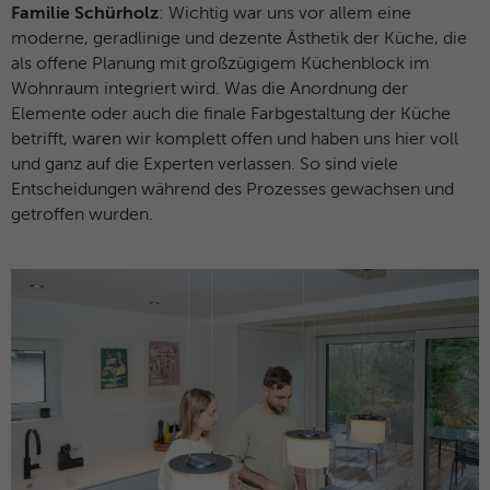
Familie Schürholz
: Wichtig war uns vor allem eine
moderne, geradlinige und dezente Ästhetik der Küche, die
Anbieter
Microsoft Clarity
als offene Planung mit großzügigem Küchenblock im
Laufzeit
Browsersession
Wohnraum integriert wird. Was die Anordnung der
Elemente oder auch die finale Farbgestaltung der Küche
Verbindet mehrere Seitenaufrufe eines
betrifft, waren wir komplett offen und haben uns hier voll
Zweck
Benutzers zu einer einzigen Clarity-
und ganz auf die Experten verlassen. So sind viele
Sitzungsaufzeichnung.
Entscheidungen während des Prozesses gewachsen und
getroffen wurden.
Name
CLID
Anbieter
Microsoft Clarity
Laufzeit
1 Jahr
Gibt an, wann Clarity diesen Benutzer zum
Zweck
ersten Mal auf einer Site gesehen hat, die
Clarity verwendet.