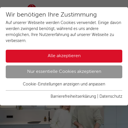
Wir benötigen Ihre Zustimmung
Auf unserer Webseite werden Cookies verwendet. Einige davon
Elegante Geradlinigkeit von
werden zwingend benötigt, während es uns andere
ermöglichen, Ihre Nutzererfahrung auf unserer Webseite zu
der Küche bis zur Garderobe
verbessern.
Umbau bei Familie Schürholz
Alle akzeptieren
Nur essentielle Cookies akzeptieren
Cookie-Einstellungen anzeigen und anpassen
Essenziell
Essentielle Cookies werden für grundlegende Funktionen der
Barrierefreiheitserklärung
|
Datenschutz
Webseite benötigt. Dadurch ist gewährleistet, dass die
Webseite einwandfrei funktioniert.
Name
Cookies anzeigen und individuell auswählen
cookie_optin