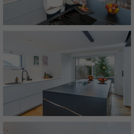
Name
ANONCHK
Anbieter
Microsoft Clarity
Laufzeit
10 Minuten
Gibt an, ob MUID an ANID , ein Cookie für
Werbezwecke, übertragen wird . Clarity
Zweck
verwendet keine ANID, daher ist dieser
Wert immer auf 0 gesetzt.
Name
HERR
Anbieter
Microsoft Clarity
Laufzeit
Browsersession
Zweck
Gibt an, ob MUID aktualisiert werden soll.