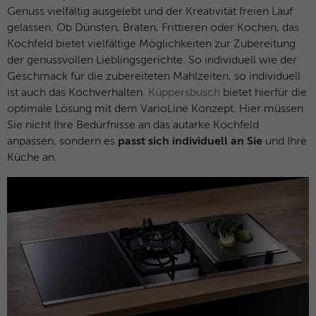
Anklicken einer Anzeige besuchen.
Zweck
Anfragen sendet und so den Server
Genuss vielfältig ausgelebt und der Kreativität freien Lauf
überlastet. Er ist Teil des
gelassen. Ob Dünsten, Braten, Frittieren oder Kochen, das
Sicherheitskonzepts (WAF - Web
Kochfeld bietet vielfältige Möglichkeiten zur Zubereitung
Name
IDE
Application Firewall).
der genussvollen Lieblingsgerichte. So individuell wie der
Geschmack für die zubereiteten Mahlzeiten, so individuell
Anbieter
Google Analytics
ist auch das Kochverhalten.
Küppersbusch
bietet hierfür die
Laufzeit
1 Jahr
optimale Lösung mit dem VarioLine Konzept. Hier müssen
Sie nicht Ihre Bedürfnisse an das autarke Kochfeld
Dieses Cookie wird verwendet für
anpassen, sondern es
passt sich individuell an Sie
und Ihre
Zweck
Werbung, die an verschiedenen Stellen im
Küche an.
Web angezeigt wird.
Name
NID / SID
Anbieter
Google Analytics
Laufzeit
6 Monate
Google verwendet Cookies wie das NID-