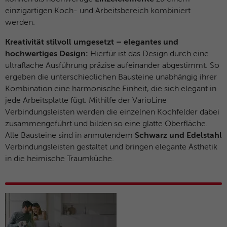
einzigartigen Koch- und Arbeitsbereich kombiniert
Name
MUID
werden.
Anbieter
Microsoft Clarity
Kreativität stilvoll umgesetzt – elegantes und
hochwertiges Design:
Hierfür ist das Design durch eine
Laufzeit
1 Jahr
ultraflache Ausführung präzise aufeinander abgestimmt. So
ergeben die unterschiedlichen Bausteine unabhängig ihrer
Identifiziert eindeutige Webbrowser, die
Kombination eine harmonische Einheit, die sich elegant in
Microsoft-Websites besuchen. Dieses
Zweck
Cookies wird für Werbung, Website-
jede Arbeitsplatte fügt. Mithilfe der VarioLine
Analysen und andere betriebliche Zwecke
Verbindungsleisten werden die einzelnen Kochfelder dabei
verwendet.
zusammengeführt und bilden so eine glatte Oberfläche.
Alle Bausteine sind in anmutendem
Schwarz und Edelstahl
Verbindungsleisten gestaltet und bringen elegante Ästhetik
Name
SM
in die heimische Traumküche.
Anbieter
Microsoft Clarity
Laufzeit
Browsersession
Wird zum Synchronisieren der MUID über
Zweck