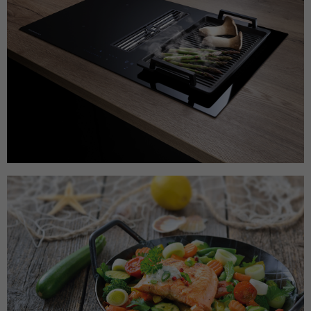
Anbieter
Microsoft Clarity
Laufzeit
Browsersession
Verbindet mehrere Seitenaufrufe eines
Zweck
Benutzers zu einer einzigen Clarity-
Sitzungsaufzeichnung.
Name
CLID
Anbieter
Microsoft Clarity
Laufzeit
1 Jahr
Gibt an, wann Clarity diesen Benutzer zum
Zweck
ersten Mal auf einer Site gesehen hat, die
Clarity verwendet.