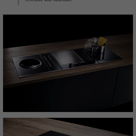
Anbieter
Facebook
Laufzeit
3 Monate
Dieses Cookie beinhaltet die
Zweck
verschlüsselte Facebook-ID und Browser-
ID.
Name
_clck
Anbieter
Microsoft Clarity
Laufzeit
1 Jahr
Speichert eine eindeutige Benutzer-ID,
Zweck
um alle Seitenaufrufe über mehrere
Sitzungen hinweg zu verknüpfen.
Name
_clsk