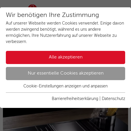
Wir benötigen Ihre Zustimmung
Auf unserer Webseite werden Cookies verwendet. Einige davon
werden zwingend benötigt, während es uns andere
ermöglichen, Ihre Nutzererfahrung auf unserer Webseite zu
verbessern.
Küppersbusch Kochfelder
Alle akzeptieren
VarioLine
Nur essentielle Cookies akzeptieren
Cookie-Einstellungen anzeigen und anpassen
Essenziell
Essentielle Cookies werden für grundlegende Funktionen der
Barrierefreiheitserklärung
|
Datenschutz
Webseite benötigt. Dadurch ist gewährleistet, dass die
Webseite einwandfrei funktioniert.
Name
Cookies anzeigen und individuell auswählen
cookie_optin