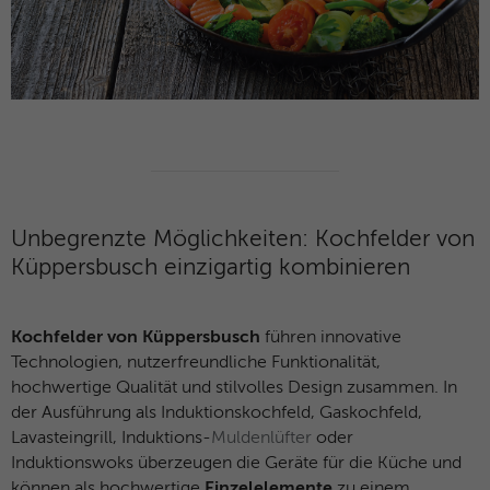
Name
ANONCHK
Anbieter
Microsoft Clarity
Laufzeit
10 Minuten
Gibt an, ob MUID an ANID , ein Cookie für
Werbezwecke, übertragen wird . Clarity
Zweck
verwendet keine ANID, daher ist dieser
Wert immer auf 0 gesetzt.
Unbegrenzte Möglichkeiten: Kochfelder von
Küppersbusch einzigartig kombinieren
Name
HERR
Kochfelder von Küppersbusch
führen innovative
Anbieter
Microsoft Clarity
Technologien, nutzerfreundliche Funktionalität,
hochwertige Qualität und stilvolles Design zusammen. In
Laufzeit
Browsersession
der Ausführung als Induktionskochfeld, Gaskochfeld,
Lavasteingrill, Induktions-
Muldenlüfter
oder
Zweck
Gibt an, ob MUID aktualisiert werden soll.
Induktionswoks überzeugen die Geräte für die Küche und
können als hochwertige
Einzelelemente
zu einem