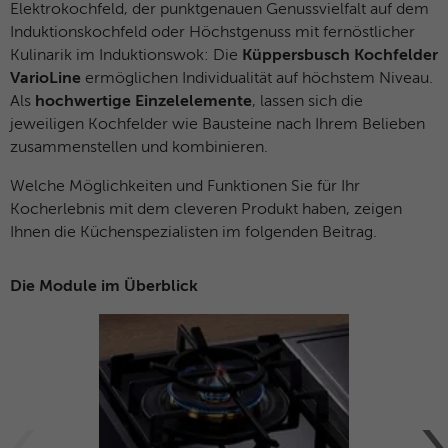
Elektrokochfeld, der punktgenauen Genussvielfalt auf dem
Besucher zu identifizieren.
Induktionskochfeld oder Höchstgenuss mit fernöstlicher
Kulinarik im Induktionswok: Die
Küppersbusch Kochfelder
Name
fe_typo_user / PHPSESSID
Name
_gid
VarioLine
ermöglichen Individualität auf höchstem Niveau.
Als
hochwertige Einzelelemente
, lassen sich die
Anbieter
TYPO3
Anbieter
Google Analytics
jeweiligen Kochfelder wie Bausteine nach Ihrem Belieben
Laufzeit
Browsersession
zusammenstellen und kombinieren.
Laufzeit
1 Tag
Welche Möglichkeiten und Funktionen Sie für Ihr
Dieses Cookie ist ein Standard-Session-
Dieses Cookie wird von Google Analytics
Kocherlebnis mit dem cleveren Produkt haben, zeigen
Cookie von TYPO3. Es speichert im Falle
installiert. Das Cookie wird verwendet, um
Ihnen die Küchenspezialisten im folgenden Beitrag.
eines Benutzer-Logins die Session-ID. So
Informationen darüber zu speichern, wie
Zweck
kann der eingeloggte Benutzer
Besucher eine Website nutzen, und hilft
wiedererkannt werden und es wird ihm
Die Module im Überblick
bei der Erstellung eines Analyseberichts
Zugang zu geschützten Bereichen
Zweck
darüber, wie es der Website geht. Die
gewährt.
erhobenen Daten umfassen die Anzahl der
Besucher, die Quelle, aus der sie
stammen, und die Seiten in
Name
__cf_bm
anonymisierter Form.
Anbieter
HubSpot