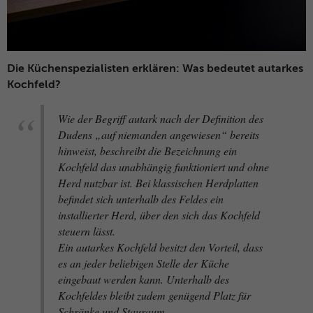
und das SID-Cookie, um Werbung in
Zweck
Google-Produkten wie der Google-Suche
individuell anzupassen.
Die Küchenspezialisten erklären: Was bedeutet autarkes
Name
_fbp
Kochfeld?
Anbieter
Facebook
Wie der Begriff autark nach der Definition des
Dudens „auf niemanden angewiesen“ bereits
Laufzeit
3 Monate
hinweist, beschreibt die Bezeichnung ein
Kochfeld das unabhängig funktioniert und ohne
Dieses Cookie wird verwendet um
Herd nutzbar ist. Bei klassischen Herdplatten
Werbung an Personen weiterzuleiten, die
befindet sich unterhalb des Feldes ein
unsere Website bereits besucht haben,
Zweck
installierter Herd, über den sich das Kochfeld
wenn sie auf Facebook oder einer
steuern lässt.
digitalen Plattform mit Facebook-
Ein autarkes Kochfeld besitzt den Vorteil, dass
Werbung sind.
es an jeder beliebigen Stelle der Küche
eingebaut werden kann. Unterhalb des
Name
fr
Kochfeldes bleibt zudem genügend Platz für
Schränke und Stauraum