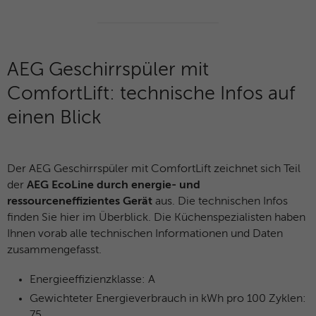
und das SID-Cookie, um Werbung in
Zweck
Google-Produkten wie der Google-Suche
individuell anzupassen.
AEG Geschirrspüler mit
Name
_fbp
ComfortLift: technische Infos auf
Anbieter
Facebook
einen Blick
Laufzeit
3 Monate
Der AEG Geschirrspüler mit ComfortLift zeichnet sich Teil
Dieses Cookie wird verwendet um
der
AEG EcoLine durch energie- und
Werbung an Personen weiterzuleiten, die
ressourceneffizientes Gerät
aus. Die technischen Infos
unsere Website bereits besucht haben,
Zweck
wenn sie auf Facebook oder einer
finden Sie hier im Überblick. Die Küchenspezialisten haben
digitalen Plattform mit Facebook-
Ihnen vorab alle technischen Informationen und Daten
Werbung sind.
zusammengefasst.
Energieeffizienzklasse: A
Name
fr
Gewichteter Energieverbrauch in kWh pro 100 Zyklen:
75