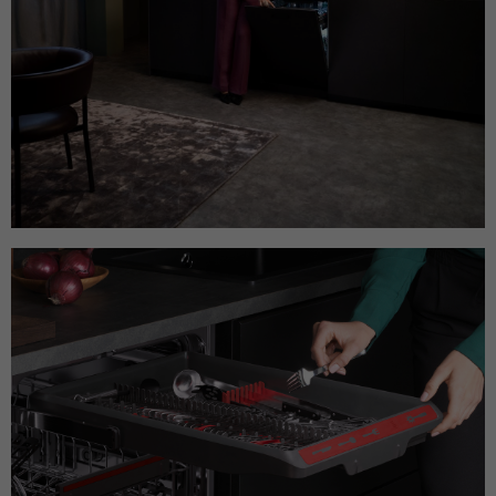
Name
_dc_gtm_UA-127571285-1
Laufzeit
30 Minuten
Anbieter
Google Analytics
Dieser Cookie hilft dabei, „gute“ Bots (wie
Suchmaschinen) von schädlichen Bots zu
Laufzeit
1 Minute
unterscheiden. Er sammelt keine
Zweck
persönlichen Daten, sondern analysiert
Dieses Cookie wird von Google Tag
lediglich das Nutzerverhalten, um Bot-
Zweck
Manager verwendet, um das Laden eines
Angriffe (z. B. Credential Stuffing)
Google Analytics-Skript-Tags zu steuern.
abzuwehren.
Name
_gcl_au
Name
_cfuvid
Anbieter
Google Analytics
Anbieter
HubSpot
Laufzeit
3 Monate
Laufzeit
Browsersession
Dieses Cookie wird verwendet, um die
Dieser Cookie dient dem Rate-Limiting. Er
Aktionen von Nutzern anzuzeigen, die die
stellt sicher, dass ein einzelner Nutzer
Zweck
Website nach dem Anzeigen oder
nicht innerhalb kürzester Zeit zu viele