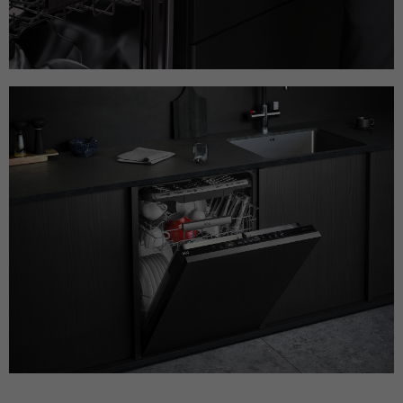
Anklicken einer Anzeige besuchen.
Zweck
Anfragen sendet und so den Server
überlastet. Er ist Teil des
Sicherheitskonzepts (WAF - Web
Name
IDE
Application Firewall).
Anbieter
Google Analytics
Laufzeit
1 Jahr
Dieses Cookie wird verwendet für
Zweck
Werbung, die an verschiedenen Stellen im
Web angezeigt wird.
Name
NID / SID
Anbieter
Google Analytics
Laufzeit
6 Monate
Google verwendet Cookies wie das NID-