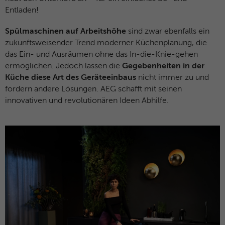
Besucher zu identifizieren.
Entladen!
Name
fe_typo_user / PHPSESSID
Spülmaschinen auf Arbeitshöhe
sind zwar ebenfalls ein
Name
_gid
zukunftsweisender Trend moderner Küchenplanung, die
Anbieter
TYPO3
das Ein- und Ausräumen ohne das In-die-Knie-gehen
Anbieter
Google Analytics
ermöglichen. Jedoch lassen die
Gegebenheiten in der
Laufzeit
Browsersession
Küche diese Art des Geräteeinbaus
nicht immer zu und
Laufzeit
1 Tag
fordern andere Lösungen. AEG schafft mit seinen
Dieses Cookie ist ein Standard-Session-
innovativen und revolutionären Ideen Abhilfe.
Dieses Cookie wird von Google Analytics
Cookie von TYPO3. Es speichert im Falle
installiert. Das Cookie wird verwendet, um
eines Benutzer-Logins die Session-ID. So
Informationen darüber zu speichern, wie
Zweck
kann der eingeloggte Benutzer
Besucher eine Website nutzen, und hilft
wiedererkannt werden und es wird ihm
bei der Erstellung eines Analyseberichts
Zugang zu geschützten Bereichen
Zweck
darüber, wie es der Website geht. Die
gewährt.
erhobenen Daten umfassen die Anzahl der
Besucher, die Quelle, aus der sie
stammen, und die Seiten in
Name
__cf_bm
anonymisierter Form.
Anbieter
HubSpot