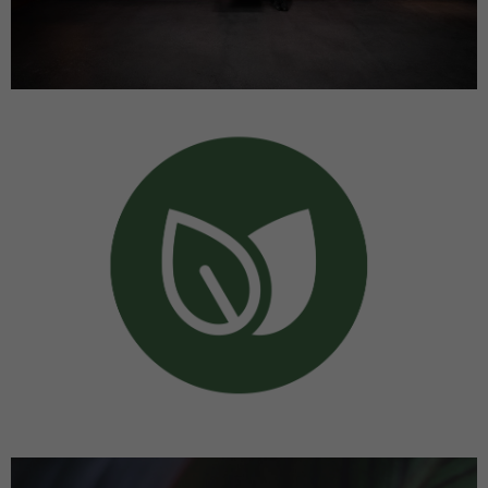
Anbieter
Microsoft Clarity
Laufzeit
Browsersession
Verbindet mehrere Seitenaufrufe eines
Zweck
Benutzers zu einer einzigen Clarity-
Sitzungsaufzeichnung.
Name
CLID
Anbieter
Microsoft Clarity
Laufzeit
1 Jahr
Gibt an, wann Clarity diesen Benutzer zum
Zweck
ersten Mal auf einer Site gesehen hat, die
Clarity verwendet.