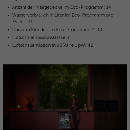
Anbieter
Facebook
Anzahl der Maßgedecke im Eco-Programm: 14
Wasserverbrauch in Liter im Eco-Programm pro
Laufzeit
3 Monate
Zyklus: 11
Dieses Cookie beinhaltet die
Dauer in Stunden im Eco-Programm: 4:00
Zweck
verschlüsselte Facebook-ID und Browser-
Luftschallemissionsklasse B
ID.
Luftschallemission in dB(A) re 1 pW: 42
Name
_clck
Anbieter
Microsoft Clarity
Laufzeit
1 Jahr
Speichert eine eindeutige Benutzer-ID,
Zweck
um alle Seitenaufrufe über mehrere
Sitzungen hinweg zu verknüpfen.
Name
_clsk