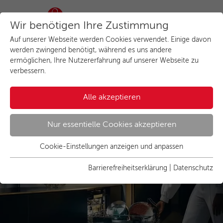
Wir benötigen Ihre Zustimmung
Auf unserer Webseite werden Cookies verwendet. Einige davon
werden zwingend benötigt, während es uns andere
ermöglichen, Ihre Nutzererfahrung auf unserer Webseite zu
verbessern.
Alle akzeptieren
AEG Geschirrspüler
Nur essentielle Cookies akzeptieren
ComfortLift
Cookie-Einstellungen anzeigen und anpassen
Essenziell
Revolution für das Be- & Entladen
Essentielle Cookies werden für grundlegende Funktionen der
Barrierefreiheitserklärung
|
Datenschutz
Webseite benötigt. Dadurch ist gewährleistet, dass die
Webseite einwandfrei funktioniert.
Name
Cookies anzeigen und individuell auswählen
cookie_optin