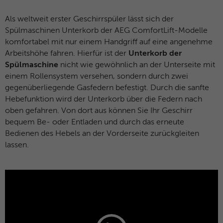
Name
MUID
Als weltweit erster Geschirrspüler lässt sich der
Spülmaschinen Unterkorb der AEG ComfortLift-Modelle
Anbieter
Microsoft Clarity
komfortabel mit nur einem Handgriff auf eine angenehme
Arbeitshöhe fahren. Hierfür ist der
Unterkorb der
Laufzeit
1 Jahr
Spülmaschine
nicht wie gewöhnlich an der Unterseite mit
einem Rollensystem versehen, sondern durch zwei
Identifiziert eindeutige Webbrowser, die
Microsoft-Websites besuchen. Dieses
gegenüberliegende Gasfedern befestigt. Durch die sanfte
Zweck
Cookies wird für Werbung, Website-
Hebefunktion wird der Unterkorb über die Federn nach
Analysen und andere betriebliche Zwecke
oben gefahren. Von dort aus können Sie Ihr Geschirr
verwendet.
bequem Be- oder Entladen und durch das erneute
Bedienen des Hebels an der Vorderseite zurückgleiten
lassen.
Name
SM
Anbieter
Microsoft Clarity
Laufzeit
Browsersession
Wird zum Synchronisieren der MUID über
Zweck