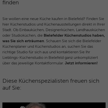
finden
Anbieter
Marketing
Diese Gruppe beinhaltet alle Skripte für analytisches Tracking
Laufzeit
1 Jahr
und zugehörige Cookies. Es hilft uns die Nutzererfahrung der
Sie wollen eine neue Küche kaufen in Bielefeld? Finden Sie
Website zu verbessern.
Dieses Cookie wird verwendet, um Ihre
hier Küchenstudios und Küchenausstellungen direkt in Ihrer
Zweck
Cookie-Einstellungen für diese Website zu
Stadt. Ob Einbauküchen, Designerküchen, Landhausküchen
Name
Cookies anzeigen und individuell auswählen
_ga
speichern.
oder Studioküchen, die
Bielefelder Küchenstudios haben,
was Sie sich erträumen
. Schauen Sie sich die Bielefelder
Anbieter
Google Analytics
Externe Inhalte
Küchenplaner und Küchenstudios an, suchen Sie das
Name
SgCookieOptin.lastPreferences
Wir verwenden auf unserer Website externe Inhalte, um
richtige Studio für sich aus und kontaktieren Sie Ihr
Laufzeit
2 Jahre
Ihnen zusätzliche Informationen anzubieten. Dazu gehören
Lieblings-Küchenstudio in Bielefeld ganz unkompliziert
Anbieter
sgalinski
YouTube-Videos und vieles mehr.
Dieses Cookie wird von Google Analytics
über das jeweilige Kontaktformular.
Jetzt informieren!
installiert. Das Cookie wird verwendet, um
Laufzeit
1 Jahr
Besucher-, Sitzungs- und
Kampagnendaten zu berechnen und die
Diese Küchenspezialisten freuen sich
Dieser Wert speichert Ihre Consent-
Nutzung der Website für den
Einstellungen. Unter anderem eine zufällig
Zweck
auf Sie:
Analysebericht der Website zu verfolgen.
generierte ID, für die historische
Zweck
Die Cookies speichern Informationen
Speicherung Ihrer vorgenommen
anonym und weisen eine randoly
Einstellungen, falls der Webseiten-
generierte Nummer zu, um eindeutige
Betreiber dies eingestellt hat.