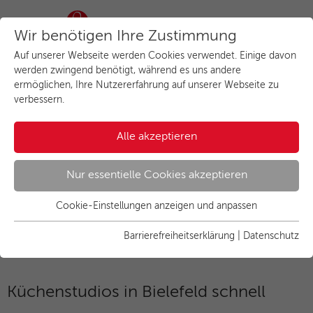
Wir benötigen Ihre Zustimmung
Auf unserer Webseite werden Cookies verwendet. Einige davon
werden zwingend benötigt, während es uns andere
ermöglichen, Ihre Nutzererfahrung auf unserer Webseite zu
verbessern.
Alle akzeptieren
Küchen in Bielefeld kaufen
Nur essentielle Cookies akzeptieren
Cookie-Einstellungen anzeigen und anpassen
Essenziell
Essentielle Cookies werden für grundlegende Funktionen der
Barrierefreiheitserklärung
|
Datenschutz
Webseite benötigt. Dadurch ist gewährleistet, dass die
Webseite einwandfrei funktioniert.
Küchenstudios in Bielefeld schnell
Name
Cookies anzeigen und individuell auswählen
cookie_optin