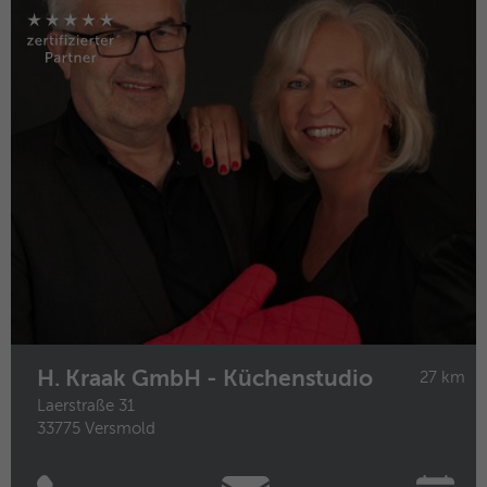
Name
ANONCHK
Anbieter
Microsoft Clarity
Laufzeit
10 Minuten
Gibt an, ob MUID an ANID , ein Cookie für
Werbezwecke, übertragen wird . Clarity
Zweck
verwendet keine ANID, daher ist dieser
Wert immer auf 0 gesetzt.
Name
HERR
Anbieter
Microsoft Clarity
H. Kraak GmbH - Küchenstudio
27 km
Laufzeit
Browsersession
Laerstraße 31
33775 Versmold
Zweck
Gibt an, ob MUID aktualisiert werden soll.