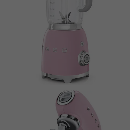
Anbieter
Microsoft Clarity
Laufzeit
Browsersession
Verbindet mehrere Seitenaufrufe eines
Zweck
Benutzers zu einer einzigen Clarity-
Sitzungsaufzeichnung.
Name
CLID
Anbieter
Microsoft Clarity
Laufzeit
1 Jahr
Gibt an, wann Clarity diesen Benutzer zum
Zweck
ersten Mal auf einer Site gesehen hat, die
Clarity verwendet.