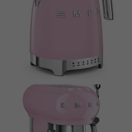
Name
MUID
Anbieter
Microsoft Clarity
Laufzeit
1 Jahr
Identifiziert eindeutige Webbrowser, die
Microsoft-Websites besuchen. Dieses
Zweck
Cookies wird für Werbung, Website-
Analysen und andere betriebliche Zwecke
verwendet.
Name
SM
Anbieter
Microsoft Clarity
Laufzeit
Browsersession
Wird zum Synchronisieren der MUID über
Zweck