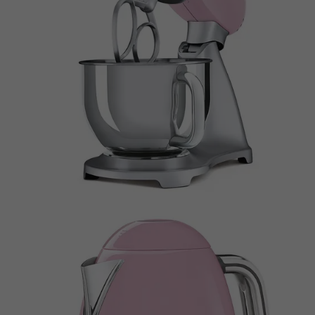
Name
ANONCHK
Anbieter
Microsoft Clarity
Laufzeit
10 Minuten
Gibt an, ob MUID an ANID , ein Cookie für
Werbezwecke, übertragen wird . Clarity
Zweck
verwendet keine ANID, daher ist dieser
Wert immer auf 0 gesetzt.
Name
HERR
Anbieter
Microsoft Clarity
Laufzeit
Browsersession
Zweck
Gibt an, ob MUID aktualisiert werden soll.