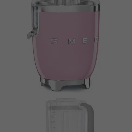
Anbieter
Facebook
Laufzeit
3 Monate
Dieses Cookie beinhaltet die
Zweck
verschlüsselte Facebook-ID und Browser-
ID.
Name
_clck
Anbieter
Microsoft Clarity
Laufzeit
1 Jahr
Speichert eine eindeutige Benutzer-ID,
Zweck
um alle Seitenaufrufe über mehrere
Sitzungen hinweg zu verknüpfen.
Name
_clsk