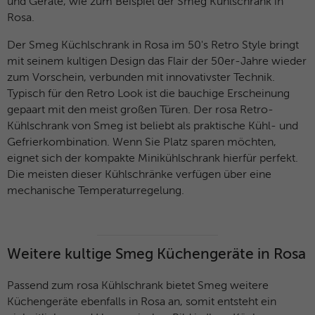
Anklicken einer Anzeige besuchen.
und Geräte, wie zum Beispiel der Smeg Kühlschrank in
Zweck
Anfragen sendet und so den Server
Rosa.
überlastet. Er ist Teil des
Sicherheitskonzepts (WAF - Web
Der Smeg Küchlschrank in Rosa im 50's Retro Style bringt
Name
IDE
Application Firewall).
mit seinem kultigen Design das Flair der 50er-Jahre wieder
Anbieter
Google Analytics
zum Vorschein, verbunden mit innovativster Technik.
Typisch für den Retro Look ist die bauchige Erscheinung
Laufzeit
1 Jahr
gepaart mit den meist großen Türen. Der rosa Retro-
Kühlschrank von Smeg ist beliebt als praktische Kühl- und
Dieses Cookie wird verwendet für
Gefrierkombination. Wenn Sie Platz sparen möchten,
Zweck
Werbung, die an verschiedenen Stellen im
eignet sich der kompakte Minikühlschrank hierfür perfekt.
Web angezeigt wird.
Die meisten dieser Kühlschränke verfügen über eine
mechanische Temperaturregelung.
Name
NID / SID
Anbieter
Google Analytics
Weitere kultige Smeg Küchengeräte in Rosa
Laufzeit
6 Monate
Passend zum rosa Kühlschrank bietet Smeg weitere
Küchengeräte ebenfalls in Rosa an, somit entsteht ein
Google verwendet Cookies wie das NID-