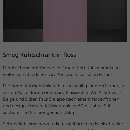
Name
_dc_gtm_UA-127571285-1
Laufzeit
30 Minuten
Anbieter
Google Analytics
Dieser Cookie hilft dabei, „gute“ Bots (wie
Suchmaschinen) von schädlichen Bots zu
Laufzeit
1 Minute
unterscheiden. Er sammelt keine
Zweck
persönlichen Daten, sondern analysiert
Dieses Cookie wird von Google Tag
lediglich das Nutzerverhalten, um Bot-
Zweck
Manager verwendet, um das Laden eines
Angriffe (z. B. Credential Stuffing)
Smeg Kühlschrank in Rosa
Google Analytics-Skript-Tags zu steuern.
abzuwehren.
Der Küchengerätehersteller Smeg führt Kühlschränke in
Name
_gcl_au
vielen verschiedenen Größen und in fast allen Farben.
Name
_cfuvid
Die Smeg Kühlschränke gibt es in knallig-bunten Farben, in
Anbieter
Google Analytics
Anbieter
HubSpot
zarten Pastelltönen oder ganz klassisch in Weiß, Schwarz,
Laufzeit
3 Monate
Beige und Silber. Falls Sie also nach einem farbenfrohen
Laufzeit
Browsersession
und designschönen Kühlschrank im 50er-Jahre-Stil
Dieses Cookie wird verwendet, um die
suchen, sind Sie hier genau richtig.
Dieser Cookie dient dem Rate-Limiting. Er
Aktionen von Nutzern anzuzeigen, die die
stellt sicher, dass ein einzelner Nutzer
Zweck
Website nach dem Anzeigen oder
Sehr beliebt sind derzeit die pastellfarbenen Kühlschränke
nicht innerhalb kürzester Zeit zu viele