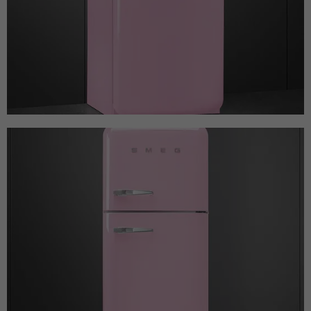
Besucher zu identifizieren.
Name
fe_typo_user / PHPSESSID
Name
_gid
Anbieter
TYPO3
Anbieter
Google Analytics
Laufzeit
Browsersession
Laufzeit
1 Tag
Dieses Cookie ist ein Standard-Session-
Dieses Cookie wird von Google Analytics
Cookie von TYPO3. Es speichert im Falle
installiert. Das Cookie wird verwendet, um
eines Benutzer-Logins die Session-ID. So
Informationen darüber zu speichern, wie
Zweck
kann der eingeloggte Benutzer
Besucher eine Website nutzen, und hilft
wiedererkannt werden und es wird ihm
bei der Erstellung eines Analyseberichts
Zugang zu geschützten Bereichen
Zweck
darüber, wie es der Website geht. Die
gewährt.
erhobenen Daten umfassen die Anzahl der
Besucher, die Quelle, aus der sie
stammen, und die Seiten in
Name
__cf_bm
anonymisierter Form.
Anbieter
HubSpot