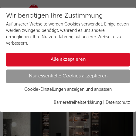
Wir benötigen Ihre Zustimmung
Auf unserer Webseite werden Cookies verwendet. Einige davon
werden zwingend benötigt, während es uns andere
ermöglichen, Ihre Nutzererfahrung auf unserer Webseite zu
verbessern.
Alle akzeptieren
Eine Kühlwand aus Edelstahl
mit der Vario Kühlgeräte-Serie
Nur essentielle Cookies akzeptieren
400
Cookie-Einstellungen anzeigen und anpassen
Essenziell
Essentielle Cookies werden für grundlegende Funktionen der
Barrierefreiheitserklärung
|
Datenschutz
Webseite benötigt. Dadurch ist gewährleistet, dass die
Webseite einwandfrei funktioniert.
Name
Cookies anzeigen und individuell auswählen
cookie_optin