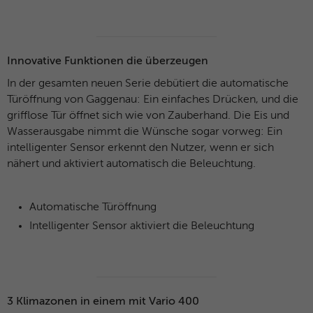
Anbieter
Microsoft Clarity
Laufzeit
Browsersession
Innovative Funktionen die überzeugen
In der gesamten neuen Serie debütiert die automatische
Verbindet mehrere Seitenaufrufe eines
Türöffnung von Gaggenau: Ein einfaches Drücken, und die
Zweck
Benutzers zu einer einzigen Clarity-
grifflose Tür öffnet sich wie von Zauberhand. Die Eis und
Sitzungsaufzeichnung.
Wasserausgabe nimmt die Wünsche sogar vorweg: Ein
intelligenter Sensor erkennt den Nutzer, wenn er sich
Name
CLID
nähert und aktiviert automatisch die Beleuchtung.
Anbieter
Microsoft Clarity
Automatische Türöffnung
Laufzeit
1 Jahr
Intelligenter Sensor aktiviert die Beleuchtung
Gibt an, wann Clarity diesen Benutzer zum
Zweck
ersten Mal auf einer Site gesehen hat, die
Clarity verwendet.
3 Klimazonen in einem mit Vario 400