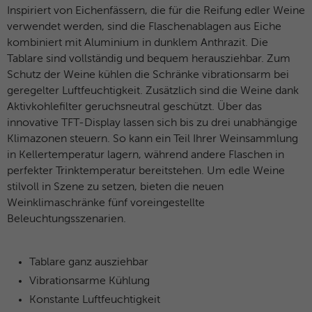
Inspiriert von Eichenfässern, die für die Reifung edler Weine
Name
ANONCHK
verwendet werden, sind die Flaschenablagen aus Eiche
kombiniert mit Aluminium in dunklem Anthrazit. Die
Anbieter
Microsoft Clarity
Tablare sind vollständig und bequem herausziehbar. Zum
Laufzeit
10 Minuten
Schutz der Weine kühlen die Schränke vibrationsarm bei
geregelter Luftfeuchtigkeit. Zusätzlich sind die Weine dank
Gibt an, ob MUID an ANID , ein Cookie für
Aktivkohlefilter geruchsneutral geschützt. Über das
Werbezwecke, übertragen wird . Clarity
innovative TFT-Display lassen sich bis zu drei unabhängige
Zweck
verwendet keine ANID, daher ist dieser
Klimazonen steuern. So kann ein Teil Ihrer Weinsammlung
Wert immer auf 0 gesetzt.
in Kellertemperatur lagern, während andere Flaschen in
perfekter Trinktemperatur bereitstehen. Um edle Weine
stilvoll in Szene zu setzen, bieten die neuen
Name
HERR
Weinklimaschränke fünf voreingestellte
Beleuchtungsszenarien.
Anbieter
Microsoft Clarity
Laufzeit
Browsersession
Tablare ganz ausziehbar
Vibrationsarme Kühlung
Zweck
Gibt an, ob MUID aktualisiert werden soll.
Konstante Luftfeuchtigkeit