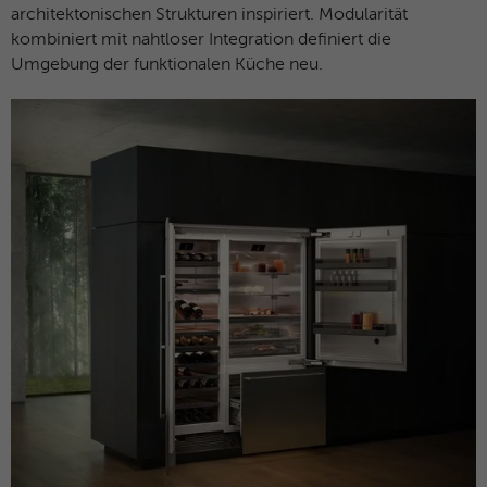
architektonischen Strukturen inspiriert. Modularität
Name
_dc_gtm_UA-127571285-1
Laufzeit
30 Minuten
kombiniert mit nahtloser Integration definiert die
Umgebung der funktionalen Küche neu.
Anbieter
Google Analytics
Dieser Cookie hilft dabei, „gute“ Bots (wie
Suchmaschinen) von schädlichen Bots zu
Laufzeit
1 Minute
unterscheiden. Er sammelt keine
Zweck
persönlichen Daten, sondern analysiert
Dieses Cookie wird von Google Tag
lediglich das Nutzerverhalten, um Bot-
Zweck
Manager verwendet, um das Laden eines
Angriffe (z. B. Credential Stuffing)
Google Analytics-Skript-Tags zu steuern.
abzuwehren.
Name
_gcl_au
Name
_cfuvid
Anbieter
Google Analytics
Anbieter
HubSpot
Laufzeit
3 Monate
Laufzeit
Browsersession
Dieses Cookie wird verwendet, um die
Dieser Cookie dient dem Rate-Limiting. Er
Aktionen von Nutzern anzuzeigen, die die
stellt sicher, dass ein einzelner Nutzer
Zweck
Website nach dem Anzeigen oder
nicht innerhalb kürzester Zeit zu viele