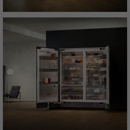
Anklicken einer Anzeige besuchen.
Zweck
Anfragen sendet und so den Server
überlastet. Er ist Teil des
Sicherheitskonzepts (WAF - Web
Name
IDE
Application Firewall).
Anbieter
Google Analytics
Laufzeit
1 Jahr
Dieses Cookie wird verwendet für
Zweck
Werbung, die an verschiedenen Stellen im
Web angezeigt wird.
Name
NID / SID
Anbieter
Google Analytics
Laufzeit
6 Monate
Google verwendet Cookies wie das NID-