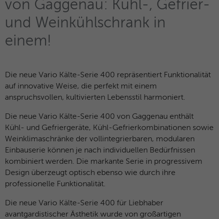
von Gaggenau: Kühl-, Gefrier-
Besucher zu identifizieren.
und Weinkühlschrank in
Name
fe_typo_user / PHPSESSID
Name
_gid
einem!
Anbieter
TYPO3
Anbieter
Google Analytics
Laufzeit
Browsersession
Die neue Vario Kälte-Serie 400 repräsentiert Funktionalität
Laufzeit
1 Tag
auf innovative Weise, die perfekt mit einem
Dieses Cookie ist ein Standard-Session-
anspruchsvollen, kultivierten Lebensstil harmoniert.
Dieses Cookie wird von Google Analytics
Cookie von TYPO3. Es speichert im Falle
installiert. Das Cookie wird verwendet, um
eines Benutzer-Logins die Session-ID. So
Die neue Vario Kälte-Serie 400 von Gaggenau enthält
Informationen darüber zu speichern, wie
Zweck
kann der eingeloggte Benutzer
Kühl- und Gefriergeräte, Kühl-Gefrierkombinationen sowie
Besucher eine Website nutzen, und hilft
wiedererkannt werden und es wird ihm
Weinklimaschränke der vollintegrierbaren, modularen
bei der Erstellung eines Analyseberichts
Zugang zu geschützten Bereichen
Zweck
Einbauserie können je nach individuellen Bedürfnissen
darüber, wie es der Website geht. Die
gewährt.
kombiniert werden. Die markante Serie in progressivem
erhobenen Daten umfassen die Anzahl der
Design überzeugt optisch ebenso wie durch ihre
Besucher, die Quelle, aus der sie
professionelle Funktionalität.
stammen, und die Seiten in
Name
__cf_bm
anonymisierter Form.
Die neue Vario Kälte-Serie 400 für Liebhaber
Anbieter
HubSpot
avantgardistischer Ästhetik wurde von großartigen