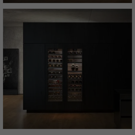
und das SID-Cookie, um Werbung in
Zweck
Google-Produkten wie der Google-Suche
individuell anzupassen.
Name
_fbp
Anbieter
Facebook
Laufzeit
3 Monate
Dieses Cookie wird verwendet um
Werbung an Personen weiterzuleiten, die
unsere Website bereits besucht haben,
Zweck
wenn sie auf Facebook oder einer
digitalen Plattform mit Facebook-
Werbung sind.
Name
fr