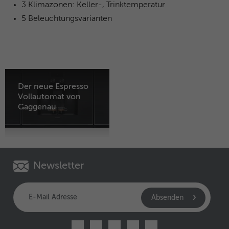
3 Klimazonen: Keller-, Trinktemperatur
Name
MUID
5 Beleuchtungsvarianten
Anbieter
Microsoft Clarity
Laufzeit
1 Jahr
Identifiziert eindeutige Webbrowser, die
Der neue Espresso
Microsoft-Websites besuchen. Dieses
Vollautomat von
Zweck
Cookies wird für Werbung, Website-
Gaggenau
Analysen und andere betriebliche Zwecke
verwendet.
Name
SM
Newsletter
Anbieter
Microsoft Clarity
Absenden
Laufzeit
Browsersession
Wird zum Synchronisieren der MUID über
Zweck