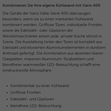
Anbieter
Facebook
Kombinieren Sie Ihre eigene Kühlwand mit Vario 400
Laufzeit
3 Monate
Die Geräte der Vario Kälte-Serie 400 überzeugen
besonders, wenn sie zu einer markanten Kühlwand
Dieses Cookie beinhaltet die
kombiniert werden. Grifflose Türen, individuelle Fronten
Zweck
verschlüsselte Facebook-ID und Browser-
sowie die Edelstahl- oder Glastüren der
ID.
Weinklimaschränke setzen jede private Küche stilvoll in
Szene. Die Ausstattung hinter den Türen ist komplett aus
Edelstahl und eloxierten Aluminiumelementen in dunklem
Name
_clck
Anthrazit gefertigt. Die Kombination aus dezenten klaren
Glasplatten, massiven Aluminium-Türabstellern und
Anbieter
Microsoft Clarity
blendfreier warmweißer LED-Beleuchtung schafft eine
eindrucksvolle Atmosphäre.
Laufzeit
1 Jahr
Speichert eine eindeutige Benutzer-ID,
Kombinierbar zu einer Kühlwand
Zweck
um alle Seitenaufrufe über mehrere
Grifflose Fronten
Sitzungen hinweg zu verknüpfen.
Edelstahl- und Glastüren
blendfreie LED-Beleuchtung
Name
_clsk