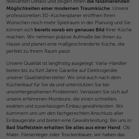
Anklicken einer Anzeige besuchen.
relevanten Details und zeigen Ihnen
die faszinierenden
Zweck
Anfragen sendet und so den Server
Möglichkeiten einer modernen Traumküche
. Unsere
überlastet. Er ist Teil des
professionellen 3D-Küchenplaner eröffnen Ihren
Sicherheitskonzepts (WAF - Web
Name
IDE
Wünschen noch mehr Spielraum in der Planung und Sie
Application Firewall).
können sich
bereits vorab ein genaues Bild
Ihrer Küche
Anbieter
Google Analytics
machen. Wir nehmen präzise Aufmaße bei Ihnen zu
Hause und planen eine maßgeschneiderte Küche, die
Laufzeit
1 Jahr
perfekt zu Ihrem Raum passt.
Dieses Cookie wird verwendet für
Unsere Qualität ist langfristig ausgelegt: Varia-Händler
Zweck
Werbung, die an verschiedenen Stellen im
bieten bis zu fünf Jahre Garantie auf Elektrogeräte
Web angezeigt wird.
unserer Qualitätshersteller. Wir sind auch nach dem
Küchenkauf für Sie da und unterstützen Sie bei
unvorhergesehenen Problemen. Verlassen Sie sich auf
Name
NID / SID
unsere erfahrenen Monteure, die einen schnellen,
exakten und zuverlässigen Einbau gewährleisten. Wir
Anbieter
Google Analytics
kümmern uns um den fachgerechten Anschluss aller
Laufzeit
6 Monate
Einbaugeräte und bieten eine Gewährleistung. Bei uns in
Bad Staffelstein erhalten Sie alles aus einer Hand
: Ob
Google verwendet Cookies wie das NID-
Maler, Fliesenleger oder Trockenbauer, wir haben das