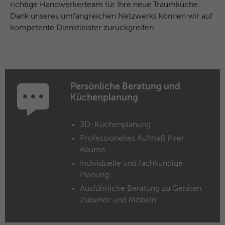
und das SID-Cookie, um Werbung in
richtige Handwerkerteam für Ihre neue Traumküche.
Zweck
Google-Produkten wie der Google-Suche
Dank unseres umfangreichen Netzwerks können wir auf
individuell anzupassen.
kompetente Dienstleister zurückgreifen.
Name
_fbp
Anbieter
Facebook
Persönliche Beratung und
Küchenplanung
Laufzeit
3 Monate
Dieses Cookie wird verwendet um
3D-Küchenplanung
Werbung an Personen weiterzuleiten, die
Professionelles Aufmaß Ihrer
unsere Website bereits besucht haben,
Zweck
Räume
wenn sie auf Facebook oder einer
Individuelle und fachkundige
digitalen Plattform mit Facebook-
Planung
Werbung sind.
Ausführliche Beratung zu Geräten,
Zubehör und Möbeln
Name
fr