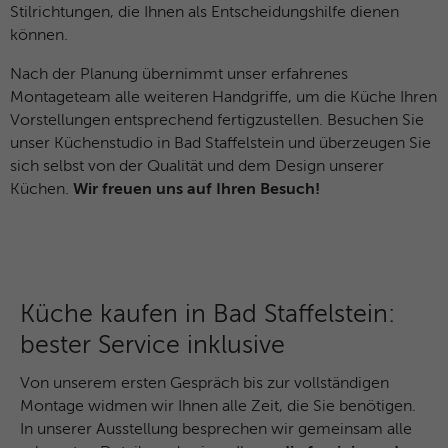
Stilrichtungen, die Ihnen als Entscheidungshilfe dienen
Name
_dc_gtm_UA-127571285-1
Laufzeit
30 Minuten
können.
Anbieter
Google Analytics
Dieser Cookie hilft dabei, „gute“ Bots (wie
Nach der Planung übernimmt unser erfahrenes
Suchmaschinen) von schädlichen Bots zu
Montageteam alle weiteren Handgriffe, um die Küche Ihren
Laufzeit
1 Minute
unterscheiden. Er sammelt keine
Vorstellungen entsprechend fertigzustellen. Besuchen Sie
Zweck
persönlichen Daten, sondern analysiert
unser Küchenstudio in Bad Staffelstein und überzeugen Sie
Dieses Cookie wird von Google Tag
lediglich das Nutzerverhalten, um Bot-
sich selbst von der Qualität und dem Design unserer
Zweck
Manager verwendet, um das Laden eines
Angriffe (z. B. Credential Stuffing)
Küchen.
Wir freuen uns auf Ihren Besuch!
Google Analytics-Skript-Tags zu steuern.
abzuwehren.
Name
_gcl_au
Name
_cfuvid
Anbieter
Google Analytics
Anbieter
HubSpot
Küche kaufen in Bad Staffelstein:
Laufzeit
3 Monate
bester Service inklusive
Laufzeit
Browsersession
Dieses Cookie wird verwendet, um die
Von unserem ersten Gespräch bis zur vollständigen
Dieser Cookie dient dem Rate-Limiting. Er
Aktionen von Nutzern anzuzeigen, die die
Montage widmen wir Ihnen alle Zeit, die Sie benötigen.
stellt sicher, dass ein einzelner Nutzer
Zweck
Website nach dem Anzeigen oder
In unserer Ausstellung besprechen wir gemeinsam alle
nicht innerhalb kürzester Zeit zu viele