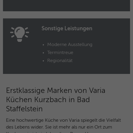
Anbieter
Microsoft Clarity
Laufzeit
Browsersession
Sonstige Leistungen
Verbindet mehrere Seitenaufrufe eines
Zweck
Benutzers zu einer einzigen Clarity-
Moderne Ausstellung
Sitzungsaufzeichnung.
Termintreue
Regionalität
Name
CLID
Anbieter
Microsoft Clarity
Erstklassige Marken von Varia
Laufzeit
1 Jahr
Küchen Kurzbach in Bad
Gibt an, wann Clarity diesen Benutzer zum
Staffelstein
Zweck
ersten Mal auf einer Site gesehen hat, die
Clarity verwendet.
Eine hochwertige Küche von Varia spiegelt die Vielfalt
des Lebens wider. Sie ist mehr als nur ein Ort zum