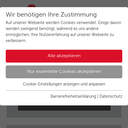
Wir benötigen Ihre Zustimmung
Auf unserer Webseite werden Cookies verwendet. Einige davon
werden zwingend benötigt, während es uns andere
Herzlich willkommen beim
ermöglichen, Ihre Nutzererfahrung auf unserer Webseite zu
verbessern.
Küchenstudio in Bad
Staffelstein
Alle akzeptieren
Nur essentielle Cookies akzeptieren
Cookie-Einstellungen anzeigen und anpassen
Essenziell
Essentielle Cookies werden für grundlegende Funktionen der
Barrierefreiheitserklärung
|
Datenschutz
Webseite benötigt. Dadurch ist gewährleistet, dass die
Webseite einwandfrei funktioniert.
Name
Cookies anzeigen und individuell auswählen
cookie_optin