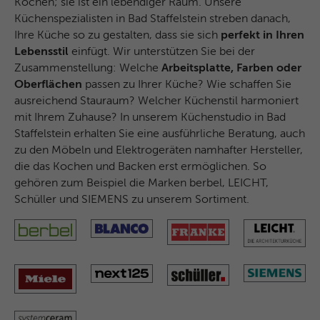
Kochen; sie ist ein lebendiger Raum. Unsere
Name
ANONCHK
Küchenspezialisten in Bad Staffelstein streben danach,
Ihre Küche so zu gestalten, dass sie sich
perfekt in Ihren
Anbieter
Microsoft Clarity
Lebensstil
einfügt. Wir unterstützen Sie bei der
Zusammenstellung: Welche
Arbeitsplatte, Farben oder
Laufzeit
10 Minuten
Oberflächen
passen zu Ihrer Küche? Wie schaffen Sie
ausreichend Stauraum? Welcher Küchenstil harmoniert
Gibt an, ob MUID an ANID , ein Cookie für
mit Ihrem Zuhause? In unserem Küchenstudio in Bad
Werbezwecke, übertragen wird . Clarity
Zweck
Staffelstein erhalten Sie eine ausführliche Beratung, auch
verwendet keine ANID, daher ist dieser
zu den Möbeln und Elektrogeräten namhafter Hersteller,
Wert immer auf 0 gesetzt.
die das Kochen und Backen erst ermöglichen. So
gehören zum Beispiel die Marken berbel, LEICHT,
Schüller und SIEMENS zu unserem Sortiment.
Name
HERR
Anbieter
Microsoft Clarity
Laufzeit
Browsersession
Zweck
Gibt an, ob MUID aktualisiert werden soll.