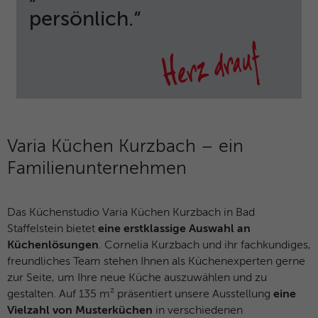
Besucher zu identifizieren.
persönlich.“
Name
fe_typo_user / PHPSESSID
Name
_gid
Anbieter
TYPO3
Anbieter
Google Analytics
Laufzeit
Browsersession
Laufzeit
1 Tag
Dieses Cookie ist ein Standard-Session-
Varia Küchen Kurzbach – ein
Dieses Cookie wird von Google Analytics
Cookie von TYPO3. Es speichert im Falle
installiert. Das Cookie wird verwendet, um
Familienunternehmen
eines Benutzer-Logins die Session-ID. So
Informationen darüber zu speichern, wie
Zweck
kann der eingeloggte Benutzer
Besucher eine Website nutzen, und hilft
wiedererkannt werden und es wird ihm
bei der Erstellung eines Analyseberichts
Das Küchenstudio Varia Küchen Kurzbach in Bad
Zugang zu geschützten Bereichen
Zweck
darüber, wie es der Website geht. Die
gewährt.
Staffelstein bietet
eine erstklassige Auswahl an
erhobenen Daten umfassen die Anzahl der
Küchenlösungen
. Cornelia Kurzbach und ihr fachkundiges,
Besucher, die Quelle, aus der sie
freundliches Team stehen Ihnen als Küchenexperten gerne
stammen, und die Seiten in
Name
__cf_bm
zur Seite, um Ihre neue Küche auszuwählen und zu
anonymisierter Form.
gestalten. Auf 135 m² präsentiert unsere Ausstellung
eine
Anbieter
HubSpot
Vielzahl von Musterküchen
in verschiedenen