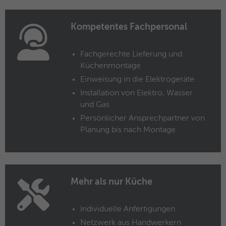
Anbieter
Facebook
Kompetentes Fachpersonal
Laufzeit
3 Monate
Dieses Cookie beinhaltet die
Fachgerechte Lieferung und
Zweck
verschlüsselte Facebook-ID und Browser-
Küchenmontage
ID.
Einweisung in die Elektrogeräte
Installation von Elektro, Wasser
Name
_clck
und Gas
Persönlicher Ansprechpartner von
Anbieter
Microsoft Clarity
Planung bis nach Montage
Laufzeit
1 Jahr
Speichert eine eindeutige Benutzer-ID,
Zweck
um alle Seitenaufrufe über mehrere
Mehr als nur Küche
Sitzungen hinweg zu verknüpfen.
Individuelle Anfertigungen
Netzwerk aus Handwerkern
Name
_clsk