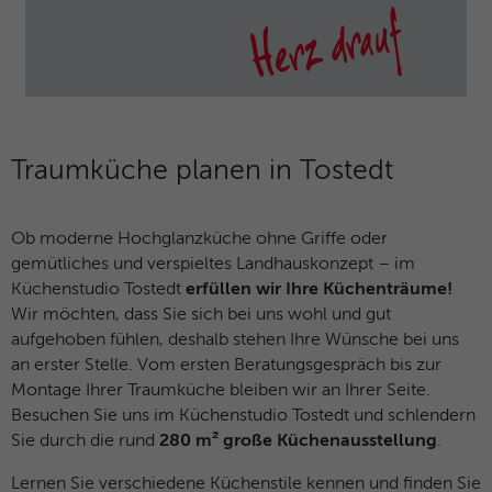
Name
_dc_gtm_UA-127571285-1
Laufzeit
30 Minuten
Anbieter
Google Analytics
Dieser Cookie hilft dabei, „gute“ Bots (wie
Suchmaschinen) von schädlichen Bots zu
Laufzeit
1 Minute
unterscheiden. Er sammelt keine
Zweck
persönlichen Daten, sondern analysiert
Dieses Cookie wird von Google Tag
Traumküche planen in Tostedt
lediglich das Nutzerverhalten, um Bot-
Zweck
Manager verwendet, um das Laden eines
Angriffe (z. B. Credential Stuffing)
Google Analytics-Skript-Tags zu steuern.
abzuwehren.
Ob moderne Hochglanzküche ohne Griffe oder
gemütliches und verspieltes Landhauskonzept – im
Name
_gcl_au
Name
_cfuvid
Küchenstudio Tostedt
erfüllen wir Ihre Küchenträume!
Wir möchten, dass Sie sich bei uns wohl und gut
Anbieter
Google Analytics
Anbieter
HubSpot
aufgehoben fühlen, deshalb stehen Ihre Wünsche bei uns
an erster Stelle. Vom ersten Beratungsgespräch bis zur
Laufzeit
3 Monate
Laufzeit
Browsersession
Montage Ihrer Traumküche bleiben wir an Ihrer Seite.
Besuchen Sie uns im Küchenstudio Tostedt und schlendern
Dieses Cookie wird verwendet, um die
Dieser Cookie dient dem Rate-Limiting. Er
Sie durch die rund
280 m² große Küchenausstellung
.
Aktionen von Nutzern anzuzeigen, die die
stellt sicher, dass ein einzelner Nutzer
Zweck
Website nach dem Anzeigen oder
nicht innerhalb kürzester Zeit zu viele
Lernen Sie verschiedene Küchenstile kennen und finden Sie