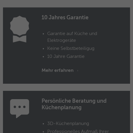
Anbieter
Facebook
Laufzeit
3 Monate
10 Jahres Garantie
Dieses Cookie beinhaltet die
Garantie auf Küche und
Zweck
verschlüsselte Facebook-ID und Browser-
Elektrogeräte
ID.
Keine Selbstbeteiligug
10 Jahre Garantie
Name
_clck
Mehr erfahren
Anbieter
Microsoft Clarity
Laufzeit
1 Jahr
Speichert eine eindeutige Benutzer-ID,
Persönliche Beratung und
Zweck
um alle Seitenaufrufe über mehrere
Küchenplanung
Sitzungen hinweg zu verknüpfen.
3D-Küchenplanung
Name
_clsk
Professionelles Aufmaß Ihrer