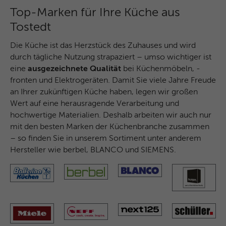
Top-Marken für Ihre Küche aus
Name
MUID
Tostedt
Anbieter
Microsoft Clarity
Die Küche ist das Herzstück des Zuhauses und wird
Laufzeit
1 Jahr
durch tägliche Nutzung strapaziert – umso wichtiger ist
eine
ausgezeichnete Qualität
bei Küchenmöbeln, -
Identifiziert eindeutige Webbrowser, die
fronten und Elektrogeräten. Damit Sie viele Jahre Freude
Microsoft-Websites besuchen. Dieses
an Ihrer zukünftigen Küche haben, legen wir großen
Zweck
Cookies wird für Werbung, Website-
Wert auf eine herausragende Verarbeitung und
Analysen und andere betriebliche Zwecke
hochwertige Materialien. Deshalb arbeiten wir auch nur
verwendet.
mit den besten Marken der Küchenbranche zusammen
– so finden Sie in unserem Sortiment unter anderem
Hersteller wie berbel, BLANCO und SIEMENS.
Name
SM
Anbieter
Microsoft Clarity
Laufzeit
Browsersession
Wird zum Synchronisieren der MUID über
Zweck