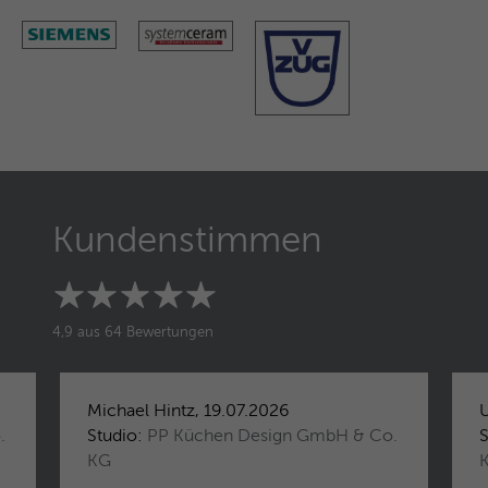
Microsoft-Domains hinweg verwendet.
Kundenstimmen
4,9 aus 64 Bewertungen
Michael Hintz, 19.07.2026
U
.
Studio:
PP Küchen Design GmbH & Co.
S
KG