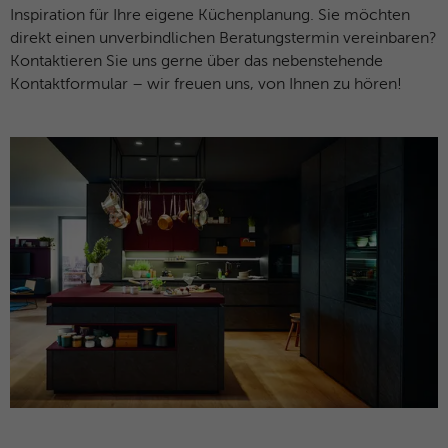
Anklicken einer Anzeige besuchen.
Zweck
Anfragen sendet und so den Server
Inspiration für Ihre eigene Küchenplanung. Sie möchten
überlastet. Er ist Teil des
direkt einen unverbindlichen Beratungstermin vereinbaren?
Sicherheitskonzepts (WAF - Web
Kontaktieren Sie uns gerne über das nebenstehende
Name
IDE
Application Firewall).
Kontaktformular – wir freuen uns, von Ihnen zu hören!
Anbieter
Google Analytics
Laufzeit
1 Jahr
Dieses Cookie wird verwendet für
Zweck
Werbung, die an verschiedenen Stellen im
Web angezeigt wird.
Name
NID / SID
Anbieter
Google Analytics
Laufzeit
6 Monate
Google verwendet Cookies wie das NID-