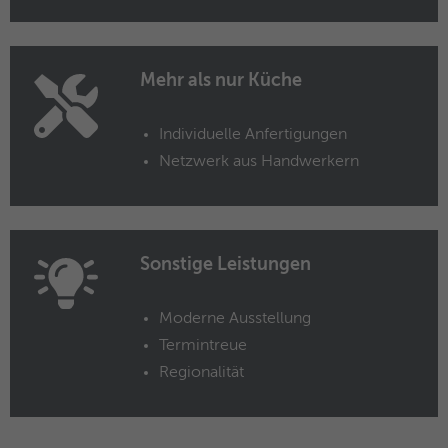
Name
ANONCHK
Anbieter
Microsoft Clarity
Mehr als nur Küche
Laufzeit
10 Minuten
Individuelle Anfertigungen
Gibt an, ob MUID an ANID , ein Cookie für
Netzwerk aus Handwerkern
Werbezwecke, übertragen wird . Clarity
Zweck
verwendet keine ANID, daher ist dieser
Wert immer auf 0 gesetzt.
Sonstige Leistungen
Name
HERR
Moderne Ausstellung
Anbieter
Microsoft Clarity
Termintreue
Laufzeit
Browsersession
Regionalität
Zweck
Gibt an, ob MUID aktualisiert werden soll.