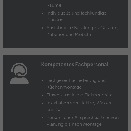
Räume
Anbieter
Microsoft Clarity
Individuelle und fachkundige
Planung
Laufzeit
Browsersession
Ausführliche Beratung zu Geräten,
Zubehör und Möbeln
Verbindet mehrere Seitenaufrufe eines
Zweck
Benutzers zu einer einzigen Clarity-
Sitzungsaufzeichnung.
Kompetentes Fachpersonal
Name
CLID
Anbieter
Microsoft Clarity
Fachgerechte Lieferung und
Küchenmontage
Laufzeit
1 Jahr
Einweisung in die Elektrogeräte
Installation von Elektro, Wasser
Gibt an, wann Clarity diesen Benutzer zum
und Gas
Zweck
ersten Mal auf einer Site gesehen hat, die
Persönlicher Ansprechpartner von
Clarity verwendet.
Planung bis nach Montage