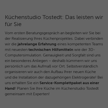
und das SID-Cookie, um Werbung in
Zweck
Google-Produkten wie der Google-Suche
individuell anzupassen.
Küchenstudio Tostedt: Das leisten wir
für Sie
Name
_fbp
Vom ersten Beratungsgespräch an begleiten wir Sie bei
Anbieter
Facebook
der Realisierung Ihres Küchenprojektes. Dabei verbinden
wir die
jahrelange Erfahrung
eines kompetenten Teams
Laufzeit
3 Monate
mit neuesten
technischen Hilfsmitteln
wie der 3D-
Computersimulation. Genauigkeit und Sorgfalt sind uns
Dieses Cookie wird verwendet um
ein besonderes Anliegen – deshalb kümmern wir uns
Werbung an Personen weiterzuleiten, die
persönlich um das Aufmaß vor Ort. Selbstverständlich
unsere Website bereits besucht haben,
Zweck
organisieren wir auch den Aufbau Ihrer neuen Küche
wenn sie auf Facebook oder einer
und die Installation der dazugehörigen Elektrogeräte! Bei
digitalen Plattform mit Facebook-
uns erhalten Sie ein
Service-Komplettpaket aus einer
Werbung sind.
Hand
! Planen Sie Ihre Küche im Küchenstudio Tostedt
gemeinsam mit Experten!
Name
fr