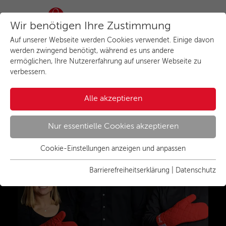
Wir benötigen Ihre Zustimmung
Auf unserer Webseite werden Cookies verwendet. Einige davon
werden zwingend benötigt, während es uns andere
Herzlich willkommen beim
ermöglichen, Ihre Nutzererfahrung auf unserer Webseite zu
verbessern.
Küchenstudio in
Tostedt
Alle akzeptieren
Nur essentielle Cookies akzeptieren
Cookie-Einstellungen anzeigen und anpassen
Essenziell
Essentielle Cookies werden für grundlegende Funktionen der
Barrierefreiheitserklärung
|
Datenschutz
Webseite benötigt. Dadurch ist gewährleistet, dass die
Webseite einwandfrei funktioniert.
Name
Cookies anzeigen und individuell auswählen
cookie_optin