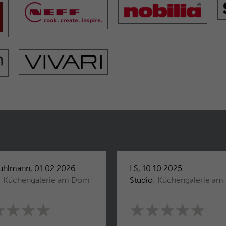
Zweck
Benutzers zu einer einzigen Clarity-
Sitzungsaufzeichnung.
Name
CLID
Anbieter
Microsoft Clarity
Laufzeit
1 Jahr
Gibt an, wann Clarity diesen Benutzer zum
Zweck
ersten Mal auf einer Site gesehen hat, die Clarity
verwendet.
uhlmann, 01.02.2026
LS, 10.10.2025
Name
ANONCHK
:
Küchengalerie am Dom
Studio:
Küchengalerie a
Anbieter
Microsoft Clarity
Laufzeit
10 Minuten