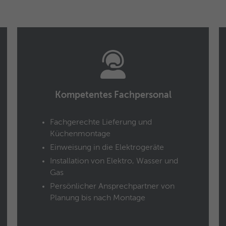
Anbieter
Google Analytics
Laufzeit
1 Jahr
Dieses Cookie wird verwendet für Werbung, die
Zweck
an verschiedenen Stellen im Web angezeigt
wird.
Kompetentes Fachpersonal
Name
NID / SID
Fachgerechte Lieferung und
Anbieter
Google Analytics
Küchenmontage
Einweisung in die Elektrogeräte
Laufzeit
6 Monate
Installation von Elektro, Wasser und
Gas
Google verwendet Cookies wie das NID- und
das SID-Cookie, um Werbung in Google-
Persönlicher Ansprechpartner von
Zweck
Produkten wie der Google-Suche individuell
Planung bis nach Montage
anzupassen.