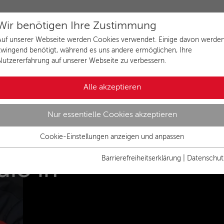
Wir benötigen Ihre Zustimmung
Auf unserer Webseite werden Cookies verwendet. Einige davon werde
zwingend benötigt, während es uns andere ermöglichen, Ihre
Nutzererfahrung auf unserer Webseite zu verbessern.
Alle akzeptieren
Nur essentielle Cookies akzeptieren
men beim
Cookie-Einstellungen anzeigen und anpassen
Essenziell
Essentielle Cookies werden für grundlegende Funktionen der
Barrierefreiheitserklärung
|
Datenschut
io in
Webseite benötigt. Dadurch ist gewährleistet, dass die Webseite
einwandfrei funktioniert.
Name
Cookies anzeigen und individuell auswählen
cookie_optin
Anbieter