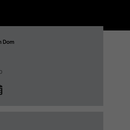
m Dom
0