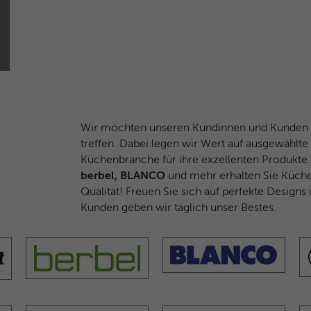
Facebook-ID und Browser-ID.
Name
_clck
Anbieter
Microsoft Clarity
Laufzeit
1 Jahr
Wir möchten unseren Kundinnen und Kunden e
Speichert eine eindeutige Benutzer-ID, um alle
treffen. Dabei legen wir Wert auf ausgewählte
Zweck
Seitenaufrufe über mehrere Sitzungen hinweg
Küchenbranche für ihre exzellenten Produkte 
zu verknüpfen.
berbel, BLANCO
und mehr erhalten Sie Küche
Qualität! Freuen Sie sich auf perfekte Design
Kunden geben wir täglich unser Bestes.
Name
_clsk
Anbieter
Microsoft Clarity
Laufzeit
Browsersession
Verbindet mehrere Seitenaufrufe eines