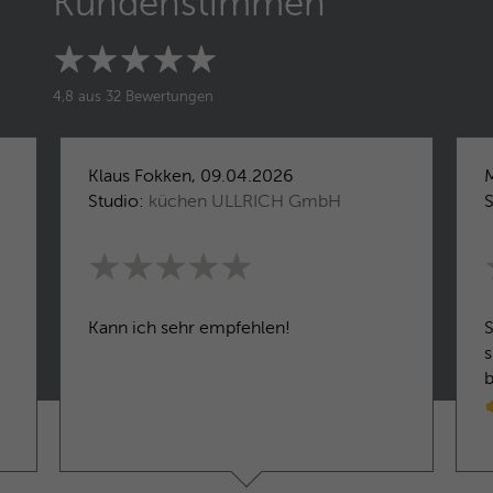
Kundenstimmen
4,8 aus 32 Bewertungen
Klaus Fokken, 09.04.2026
Studio:
küchen ULLRICH GmbH
S
Kann ich sehr empfehlen!
S
s
b