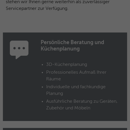
stehen wir Ihnen gerne weiterhin als zuverlässiger
Anbieter
Facebook
Servicepartner zur Verfügung.
Laufzeit
3 Monate
Dieses Cookie beinhaltet die
Zweck
verschlüsselte Facebook-ID und Browser-
ID.
Persönliche Beratung und
Küchenplanung
Name
_clck
3D-Küchenplanung
Anbieter
Microsoft Clarity
Professionelles Aufmaß Ihrer
Räume
Laufzeit
1 Jahr
Individuelle und fachkundige
Planung
Speichert eine eindeutige Benutzer-ID,
Ausführliche Beratung zu Geräten,
Zweck
um alle Seitenaufrufe über mehrere
Zubehör und Möbeln
Sitzungen hinweg zu verknüpfen.
Name
_clsk