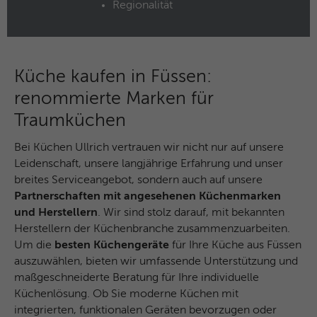
Regionalität
Name
MUID
Anbieter
Microsoft Clarity
Küche kaufen in Füssen:
Laufzeit
1 Jahr
renommierte Marken für
Identifiziert eindeutige Webbrowser, die
Traumküchen
Microsoft-Websites besuchen. Dieses
Zweck
Cookies wird für Werbung, Website-
Bei Küchen Ullrich vertrauen wir nicht nur auf unsere
Analysen und andere betriebliche Zwecke
Leidenschaft, unsere langjährige Erfahrung und unser
verwendet.
breites Serviceangebot, sondern auch auf unsere
Partnerschaften mit angesehenen Küchenmarken
und Herstellern
. Wir sind stolz darauf, mit bekannten
Name
SM
Herstellern der Küchenbranche zusammenzuarbeiten.
Um die
besten Küchengeräte
für Ihre Küche aus Füssen
Anbieter
Microsoft Clarity
auszuwählen, bieten wir umfassende Unterstützung und
Laufzeit
Browsersession
maßgeschneiderte Beratung für Ihre individuelle
Küchenlösung. Ob Sie moderne Küchen mit
Wird zum Synchronisieren der MUID über
integrierten, funktionalen Geräten bevorzugen oder
Zweck