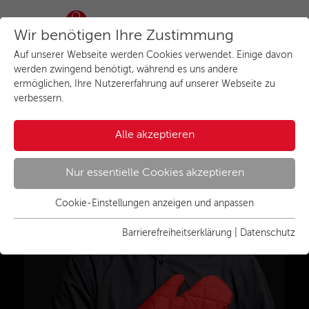
Wir benötigen Ihre Zustimmung
Auf unserer Webseite werden Cookies verwendet. Einige davon
werden zwingend benötigt, während es uns andere
Herzlich willkommen beim
ermöglichen, Ihre Nutzererfahrung auf unserer Webseite zu
verbessern.
Küchenstudio in
Füssen
Alle akzeptieren
Nur essentielle Cookies akzeptieren
Cookie-Einstellungen anzeigen und anpassen
Essenziell
Essentielle Cookies werden für grundlegende Funktionen der
Barrierefreiheitserklärung
|
Datenschutz
Webseite benötigt. Dadurch ist gewährleistet, dass die
Webseite einwandfrei funktioniert.
Name
Cookies anzeigen und individuell auswählen
cookie_optin