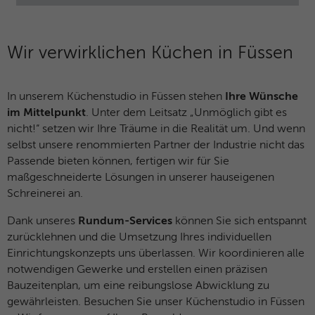
Name
_dc_gtm_UA-127571285-1
Laufzeit
30 Minuten
Anbieter
Google Analytics
Dieser Cookie hilft dabei, „gute“ Bots (wie
Wir verwirklichen Küchen in Füssen
Suchmaschinen) von schädlichen Bots zu
Laufzeit
1 Minute
unterscheiden. Er sammelt keine
Zweck
persönlichen Daten, sondern analysiert
In unserem Küchenstudio in Füssen stehen
Ihre Wünsche
Dieses Cookie wird von Google Tag
lediglich das Nutzerverhalten, um Bot-
im Mittelpunkt
. Unter dem Leitsatz „Unmöglich gibt es
Zweck
Manager verwendet, um das Laden eines
Angriffe (z. B. Credential Stuffing)
nicht!“ setzen wir Ihre Träume in die Realität um. Und wenn
Google Analytics-Skript-Tags zu steuern.
abzuwehren.
selbst unsere renommierten Partner der Industrie nicht das
Passende bieten können, fertigen wir für Sie
maßgeschneiderte Lösungen in unserer hauseigenen
Name
_gcl_au
Name
_cfuvid
Schreinerei an.
Anbieter
Google Analytics
Anbieter
HubSpot
Dank unseres
Rundum-Services
können Sie sich entspannt
zurücklehnen und die Umsetzung Ihres individuellen
Laufzeit
3 Monate
Laufzeit
Browsersession
Einrichtungskonzepts uns überlassen. Wir koordinieren alle
Dieses Cookie wird verwendet, um die
notwendigen Gewerke und erstellen einen präzisen
Dieser Cookie dient dem Rate-Limiting. Er
Aktionen von Nutzern anzuzeigen, die die
Bauzeitenplan, um eine reibungslose Abwicklung zu
stellt sicher, dass ein einzelner Nutzer
Zweck
Website nach dem Anzeigen oder
gewährleisten. Besuchen Sie unser Küchenstudio in Füssen
nicht innerhalb kürzester Zeit zu viele