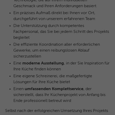
Technologie, die auf Ihrem individuellen
und das SID-Cookie, um Werbung in
Zweck
Geschmack und Ihren Anforderungen basiert
Google-Produkten wie der Google-Suche
individuell anzupassen.
Ein präzises Aufmaß direkt bei Ihnen vor Ort,
durchgeführt von unserem erfahrenen Team
Die Unterstützung durch kompetentes
Name
_fbp
Fachpersonal, das Sie bei jedem Schritt des Projekts
begleitet
Anbieter
Facebook
Die effiziente Koordination aller erforderlichen
Gewerke, um einen reibungslosen Ablauf
Laufzeit
3 Monate
sicherzustellen
Dieses Cookie wird verwendet um
Eine
moderne Ausstellung
, in der Sie Inspiration für
Werbung an Personen weiterzuleiten, die
Ihre Küche finden können
unsere Website bereits besucht haben,
Eine eigene Schreinerei, die maßgefertigte
Zweck
wenn sie auf Facebook oder einer
Lösungen für Ihre Küche bietet
digitalen Plattform mit Facebook-
Einen
umfassenden Komplettservice
, der
Werbung sind.
sicherstellt, dass Ihr Küchenprojekt von Anfang bis
Ende professionell betreut wird
Name
fr
Selbst nach der erfolgreichen Umsetzung Ihres Projekts