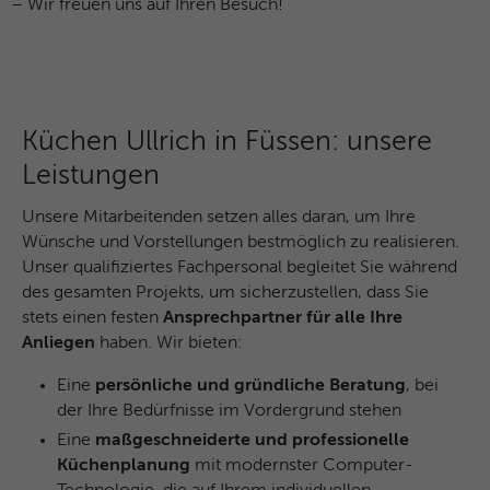
Anklicken einer Anzeige besuchen.
– Wir freuen uns auf Ihren Besuch!
Zweck
Anfragen sendet und so den Server
überlastet. Er ist Teil des
Sicherheitskonzepts (WAF - Web
Name
IDE
Application Firewall).
Anbieter
Google Analytics
Küchen Ullrich in Füssen: unsere
Laufzeit
1 Jahr
Leistungen
Dieses Cookie wird verwendet für
Unsere Mitarbeitenden setzen alles daran, um Ihre
Zweck
Werbung, die an verschiedenen Stellen im
Wünsche und Vorstellungen bestmöglich zu realisieren.
Web angezeigt wird.
Unser qualifiziertes Fachpersonal begleitet Sie während
des gesamten Projekts, um sicherzustellen, dass Sie
stets einen festen
Ansprechpartner für alle Ihre
Name
NID / SID
Anliegen
haben. Wir bieten:
Anbieter
Google Analytics
Eine
persönliche und gründliche Beratung
, bei
der Ihre Bedürfnisse im Vordergrund stehen
Laufzeit
6 Monate
Eine
maßgeschneiderte und professionelle
Küchenplanung
mit modernster Computer-
Google verwendet Cookies wie das NID-