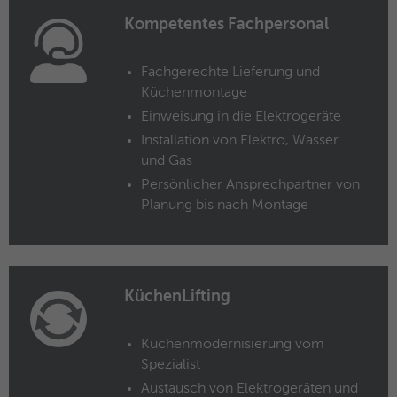
Kompetentes Fachpersonal
Anbieter
Microsoft Clarity
Laufzeit
Browsersession
Fachgerechte Lieferung und
Küchenmontage
Verbindet mehrere Seitenaufrufe eines
Einweisung in die Elektrogeräte
Zweck
Benutzers zu einer einzigen Clarity-
Installation von Elektro, Wasser
Sitzungsaufzeichnung.
und Gas
Persönlicher Ansprechpartner von
Name
CLID
Planung bis nach Montage
Anbieter
Microsoft Clarity
Laufzeit
1 Jahr
KüchenLifting
Gibt an, wann Clarity diesen Benutzer zum
Zweck
ersten Mal auf einer Site gesehen hat, die
Küchenmodernisierung vom
Clarity verwendet.
Spezialist
Austausch von Elektrogeräten und