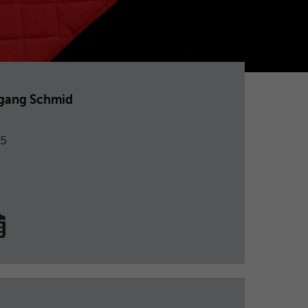
fgang Schmid
 5