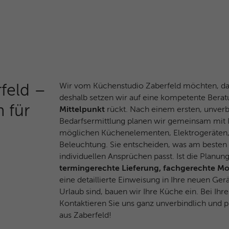
Anbieter
Google Analytics
Laufzeit
1 Jahr
Dieses Cookie wird verwendet für Werbung, die
Zweck
an verschiedenen Stellen im Web angezeigt
wird.
Wir vom Küchenstudio Zaberfeld möchten, das
feld –
deshalb setzen wir auf eine kompetente Berat
 für
Mittelpunkt
rückt. Nach einem ersten, unver
Name
NID / SID
Bedarfsermittlung planen wir gemeinsam mit I
Anbieter
Google Analytics
möglichen Küchenelementen, Elektrogeräten,
Beleuchtung. Sie entscheiden, was am besten
Laufzeit
6 Monate
individuellen Ansprüchen passt. Ist die Plan
termingerechte Lieferung, fachgerechte M
Google verwendet Cookies wie das NID- und
eine detaillierte Einweisung in Ihre neuen Ge
das SID-Cookie, um Werbung in Google-
Urlaub sind, bauen wir Ihre Küche ein. Bei Ihre
Zweck
Produkten wie der Google-Suche individuell
Kontaktieren Sie uns ganz unverbindlich und 
anzupassen.
aus Zaberfeld!