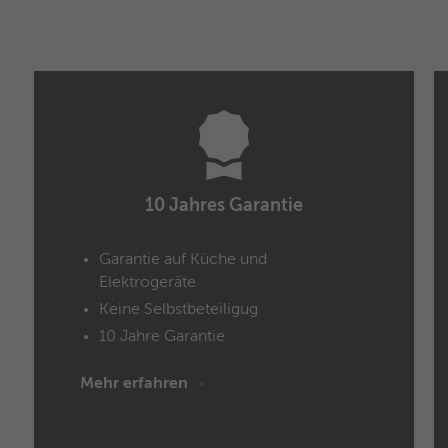
Name
_fbp
Anbieter
Facebook
Laufzeit
3 Monate
Dieses Cookie wird verwendet um Werbung an
Personen weiterzuleiten, die unsere Website
Zweck
bereits besucht haben, wenn sie auf Facebook
10 Jahres Garantie
oder einer digitalen Plattform mit Facebook-
Werbung sind.
Garantie auf Küche und
Elektrogeräte
Name
fr
Keine Selbstbeteiligug
10 Jahre Garantie
Anbieter
Facebook
Mehr erfahren
Laufzeit
3 Monate
Dieses Cookie beinhaltet die verschlüsselte
Zweck