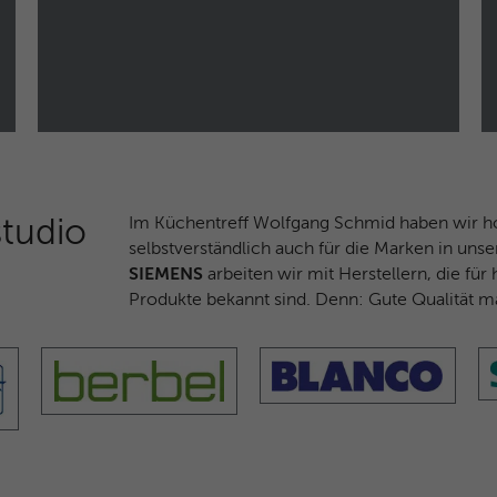
Zweck
Benutzers zu einer einzigen Clarity-
Sitzungsaufzeichnung.
Name
CLID
Anbieter
Microsoft Clarity
Laufzeit
1 Jahr
Im Küchentreff Wolfgang Schmid haben wir hoh
tudio
selbstverständlich auch für die Marken in uns
Gibt an, wann Clarity diesen Benutzer zum
SIEMENS
arbeiten wir mit Herstellern, die f
Zweck
ersten Mal auf einer Site gesehen hat, die Clarity
Produkte bekannt sind. Denn: Gute Qualität mac
verwendet.
Name
ANONCHK
Anbieter
Microsoft Clarity
Laufzeit
10 Minuten