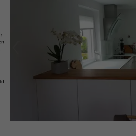
Suchmaschinen) von schädlichen Bots zu
Laufzeit
1 Minute
unterscheiden. Er sammelt keine persönlichen
Zweck
Daten, sondern analysiert lediglich das
Dieses Cookie wird von Google Tag Manager
Nutzerverhalten, um Bot-Angriffe (z. B.
Zweck
verwendet, um das Laden eines Google
Credential Stuffing) abzuwehren.
Analytics-Skript-Tags zu steuern.
er
en
Name
_cfuvid
.
Name
_gcl_au
Anbieter
HubSpot
Anbieter
Google Analytics
Laufzeit
Browsersession
Laufzeit
3 Monate
ld
Dieser Cookie dient dem Rate-Limiting. Er stellt
Dieses Cookie wird verwendet, um die Aktionen
sicher, dass ein einzelner Nutzer nicht innerhalb
von Nutzern anzuzeigen, die die Website nach
kürzester Zeit zu viele Anfragen sendet und so
Zweck
Zweck
dem Anzeigen oder Anklicken einer Anzeige
den Server überlastet. Er ist Teil des
besuchen.
Sicherheitskonzepts (WAF - Web Application
Firewall).
Name
IDE