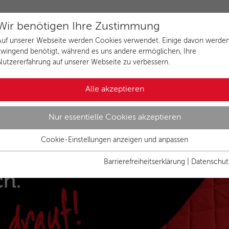
Wir benötigen Ihre Zustimmung
Auf unserer Webseite werden Cookies verwendet. Einige davon werde
zwingend benötigt, während es uns andere ermöglichen, Ihre
Nutzererfahrung auf unserer Webseite zu verbessern.
Alle akzeptieren
Nur essentielle Cookies akzeptieren
Cookie-Einstellungen anzeigen und anpassen
Essenziell
Essentielle Cookies werden für grundlegende Funktionen der
Barrierefreiheitserklärung
|
Datenschut
Webseite benötigt. Dadurch ist gewährleistet, dass die Webseite
einwandfrei funktioniert.
Name
Cookies anzeigen und individuell auswählen
cookie_optin
Anbieter