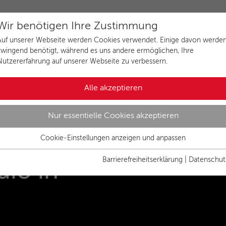
Wir benötigen Ihre Zustimmung
Auf unserer Webseite werden Cookies verwendet. Einige davon werde
zwingend benötigt, während es uns andere ermöglichen, Ihre
Nutzererfahrung auf unserer Webseite zu verbessern.
Alle akzeptieren
Nur essentielle Cookies akzeptieren
men beim
Cookie-Einstellungen anzeigen und anpassen
Essenziell
Essentielle Cookies werden für grundlegende Funktionen der
Barrierefreiheitserklärung
|
Datenschut
io in
Webseite benötigt. Dadurch ist gewährleistet, dass die Webseite
einwandfrei funktioniert.
Name
Cookies anzeigen und individuell auswählen
cookie_optin
Anbieter