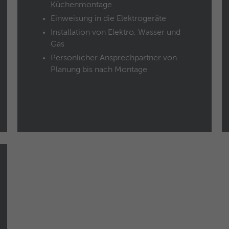
Küchenmontage
Anbieter
Google Analytics
Einweisung in die Elektrogeräte
Installation von Elektro, Wasser und
Laufzeit
1 Jahr
Gas
Dieses Cookie wird verwendet für Werbung, die
Persönlicher Ansprechpartner von
Zweck
an verschiedenen Stellen im Web angezeigt
Planung bis nach Montage
wird.
Name
NID / SID
Anbieter
Google Analytics
Laufzeit
6 Monate
Google verwendet Cookies wie das NID- und
das SID-Cookie, um Werbung in Google-
Zweck
Produkten wie der Google-Suche individuell
anzupassen.