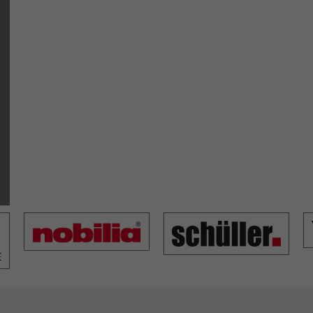
Name
_fbp
Anbieter
Facebook
Laufzeit
3 Monate
Dieses Cookie wird verwendet um Werbung an
Personen weiterzuleiten, die unsere Website
Zweck
bereits besucht haben, wenn sie auf Facebook
oder einer digitalen Plattform mit Facebook-
Werbung sind.
Name
fr
Anbieter
Facebook
Laufzeit
3 Monate
Dieses Cookie beinhaltet die verschlüsselte
Zweck