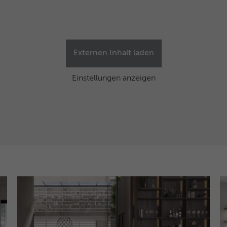
Facebook-ID und Browser-ID.
Name
_clck
Externen Inhalt laden
Anbieter
Microsoft Clarity
Einstellungen anzeigen
Laufzeit
1 Jahr
Speichert eine eindeutige Benutzer-ID, um alle
Zweck
Seitenaufrufe über mehrere Sitzungen hinweg
zu verknüpfen.
Name
_clsk
Anbieter
Microsoft Clarity
Laufzeit
Browsersession
Verbindet mehrere Seitenaufrufe eines