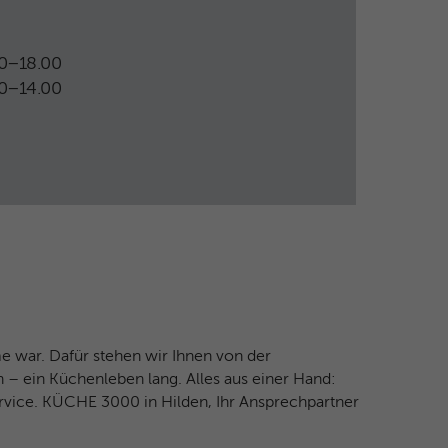
0 – 18.00
0 – 14.00
 war. Dafür stehen wir Ihnen von der
– ein Küchenleben lang. Alles aus einer Hand:
vice. KÜCHE 3000 in Hilden, Ihr Ansprechpartner