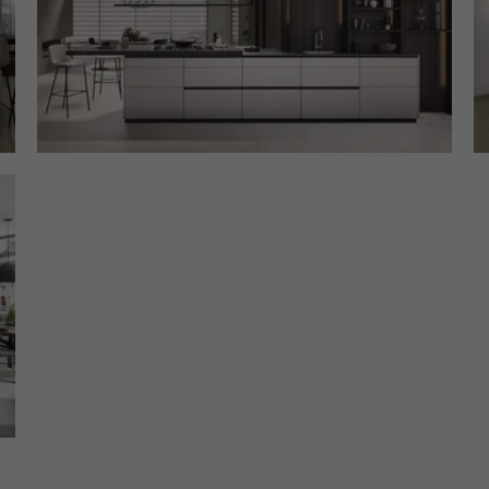
Zweck
Benutzers zu einer einzigen Clarity-
Sitzungsaufzeichnung.
Name
CLID
Anbieter
Microsoft Clarity
Laufzeit
1 Jahr
Gibt an, wann Clarity diesen Benutzer zum
Zweck
ersten Mal auf einer Site gesehen hat, die Clarity
verwendet.
Name
ANONCHK
Anbieter
Microsoft Clarity
Laufzeit
10 Minuten