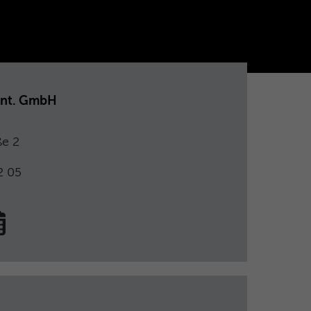
Int. GmbH
ße 2
2 05