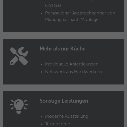
und Gas
Name
ANONCHK
Persönlicher Ansprechpartner von
Anbieter
Microsoft Clarity
Planung bis nach Montage
Laufzeit
10 Minuten
Gibt an, ob MUID an ANID , ein Cookie für
Mehr als nur Küche
Werbezwecke, übertragen wird . Clarity
Zweck
verwendet keine ANID, daher ist dieser
Wert immer auf 0 gesetzt.
Individuelle Anfertigungen
Netzwerk aus Handwerkern
Name
HERR
Anbieter
Microsoft Clarity
Sonstige Leistungen
Laufzeit
Browsersession
Zweck
Gibt an, ob MUID aktualisiert werden soll.
Moderne Ausstellung
Termintreue