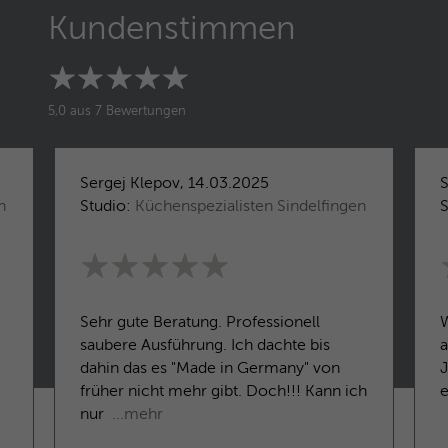
Kundenstimmen
5,0 aus 7 Bewertungen
Sergej Klepov, 14.03.2025
S
n
Studio:
Küchenspezialisten Sindelfingen
S
Sehr gute Beratung. Professionell
W
saubere Ausführung. Ich dachte bis
a
dahin das es "Made in Germany" von
früher nicht mehr gibt. Doch!!! Kann ich
e
nur
...mehr