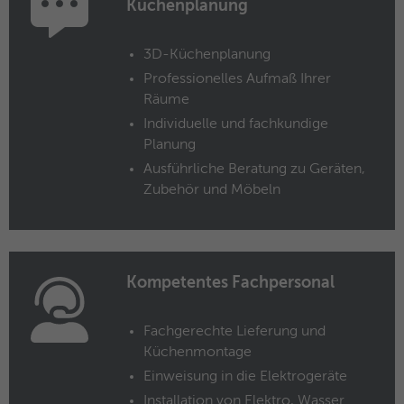
Küchenplanung
Anbieter
Microsoft Clarity
3D-Küchenplanung
Laufzeit
Browsersession
Professionelles Aufmaß Ihrer
Räume
Verbindet mehrere Seitenaufrufe eines
Individuelle und fachkundige
Zweck
Benutzers zu einer einzigen Clarity-
Planung
Sitzungsaufzeichnung.
Ausführliche Beratung zu Geräten,
Zubehör und Möbeln
Name
CLID
Anbieter
Microsoft Clarity
Kompetentes Fachpersonal
Laufzeit
1 Jahr
Gibt an, wann Clarity diesen Benutzer zum
Fachgerechte Lieferung und
Zweck
ersten Mal auf einer Site gesehen hat, die
Küchenmontage
Clarity verwendet.
Einweisung in die Elektrogeräte
Installation von Elektro, Wasser