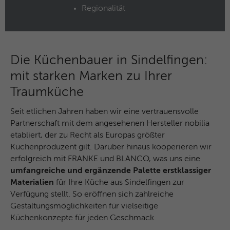
Regionalität
Name
MUID
Anbieter
Microsoft Clarity
Laufzeit
1 Jahr
Die Küchenbauer in Sindelfingen:
mit starken Marken zu Ihrer
Identifiziert eindeutige Webbrowser, die
Traumküche
Microsoft-Websites besuchen. Dieses
Zweck
Cookies wird für Werbung, Website-
Seit etlichen Jahren haben wir eine vertrauensvolle
Analysen und andere betriebliche Zwecke
Partnerschaft mit dem angesehenen Hersteller nobilia
verwendet.
etabliert, der zu Recht als Europas größter
Küchenproduzent gilt. Darüber hinaus kooperieren wir
Name
SM
erfolgreich mit FRANKE und BLANCO, was uns eine
umfangreiche und ergänzende Palette erstklassiger
Anbieter
Microsoft Clarity
Materialien
für Ihre Küche aus Sindelfingen zur
Verfügung stellt. So eröffnen sich zahlreiche
Laufzeit
Browsersession
Gestaltungsmöglichkeiten für vielseitige
Küchenkonzepte für jeden Geschmack.
Wird zum Synchronisieren der MUID über
Zweck