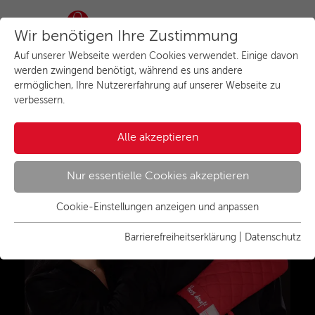
Wir benötigen Ihre Zustimmung
Auf unserer Webseite werden Cookies verwendet. Einige davon
werden zwingend benötigt, während es uns andere
Herzlich willkommen beim
ermöglichen, Ihre Nutzererfahrung auf unserer Webseite zu
verbessern.
Küchenstudio in
Sindelfingen
Alle akzeptieren
Nur essentielle Cookies akzeptieren
Cookie-Einstellungen anzeigen und anpassen
Essenziell
Essentielle Cookies werden für grundlegende Funktionen der
Barrierefreiheitserklärung
|
Datenschutz
Webseite benötigt. Dadurch ist gewährleistet, dass die
Webseite einwandfrei funktioniert.
Name
Cookies anzeigen und individuell auswählen
cookie_optin