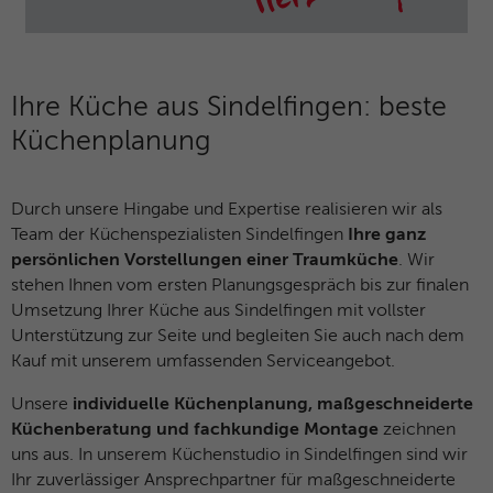
Name
_dc_gtm_UA-127571285-1
Laufzeit
30 Minuten
Anbieter
Google Analytics
Dieser Cookie hilft dabei, „gute“ Bots (wie
Suchmaschinen) von schädlichen Bots zu
Ihre Küche aus Sindelfingen: beste
Laufzeit
1 Minute
unterscheiden. Er sammelt keine
Küchenplanung
Zweck
persönlichen Daten, sondern analysiert
Dieses Cookie wird von Google Tag
lediglich das Nutzerverhalten, um Bot-
Zweck
Manager verwendet, um das Laden eines
Angriffe (z. B. Credential Stuffing)
Durch unsere Hingabe und Expertise realisieren wir als
Google Analytics-Skript-Tags zu steuern.
abzuwehren.
Team der Küchenspezialisten Sindelfingen
Ihre ganz
persönlichen Vorstellungen einer Traumküche
. Wir
Name
_gcl_au
stehen Ihnen vom ersten Planungsgespräch bis zur finalen
Name
_cfuvid
Umsetzung Ihrer Küche aus Sindelfingen mit vollster
Anbieter
Google Analytics
Unterstützung zur Seite und begleiten Sie auch nach dem
Anbieter
HubSpot
Kauf mit unserem umfassenden Serviceangebot.
Laufzeit
3 Monate
Laufzeit
Browsersession
Unsere
individuelle Küchenplanung, maßgeschneiderte
Dieses Cookie wird verwendet, um die
Küchenberatung und fachkundige Montage
zeichnen
Dieser Cookie dient dem Rate-Limiting. Er
Aktionen von Nutzern anzuzeigen, die die
uns aus. In unserem Küchenstudio in Sindelfingen sind wir
stellt sicher, dass ein einzelner Nutzer
Zweck
Website nach dem Anzeigen oder
nicht innerhalb kürzester Zeit zu viele
Ihr zuverlässiger Ansprechpartner für maßgeschneiderte