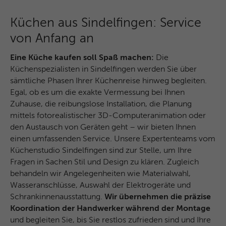
und das SID-Cookie, um Werbung in
Zweck
Google-Produkten wie der Google-Suche
Küchen aus Sindelfingen: Service
individuell anzupassen.
von Anfang an
Name
_fbp
Eine Küche kaufen soll Spaß machen:
Die
Küchenspezialisten in Sindelfingen werden Sie über
Anbieter
Facebook
sämtliche Phasen Ihrer Küchenreise hinweg begleiten.
Egal, ob es um die exakte Vermessung bei Ihnen
Laufzeit
3 Monate
Zuhause, die reibungslose Installation, die Planung
mittels fotorealistischer 3D-Computeranimation oder
Dieses Cookie wird verwendet um
den Austausch von Geräten geht – wir bieten Ihnen
Werbung an Personen weiterzuleiten, die
einen umfassenden Service. Unsere Expertenteams vom
unsere Website bereits besucht haben,
Zweck
Küchenstudio Sindelfingen sind zur Stelle, um Ihre
wenn sie auf Facebook oder einer
Fragen in Sachen Stil und Design zu klären. Zugleich
digitalen Plattform mit Facebook-
behandeln wir Angelegenheiten wie Materialwahl,
Werbung sind.
Wasseranschlüsse, Auswahl der Elektrogeräte und
Schrankinnenausstattung.
Wir übernehmen die präzise
Koordination der Handwerker während der Montage
Name
fr
und begleiten Sie, bis Sie restlos zufrieden sind und Ihre