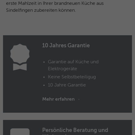
erste Mahlzeit in Ihrer brandneuen Küche aus
Anbieter
Facebook
Sindelfingen zubereiten können.
Laufzeit
3 Monate
Dieses Cookie beinhaltet die
Zweck
verschlüsselte Facebook-ID und Browser-
ID.
10 Jahres Garantie
Garantie auf Küche und
Name
_clck
Elektrogeräte
Anbieter
Microsoft Clarity
Keine Selbstbeteiligug
10 Jahre Garantie
Laufzeit
1 Jahr
Mehr erfahren
Speichert eine eindeutige Benutzer-ID,
Zweck
um alle Seitenaufrufe über mehrere
Sitzungen hinweg zu verknüpfen.
Persönliche Beratung und
Name
_clsk