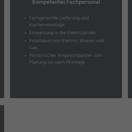
Kompetentes Fachpersonal
Anbieter
Google Analytics
Fachgerechte Lieferung und
Laufzeit
1 Jahr
Küchenmontage
Dieses Cookie wird verwendet für Werbung, die
Einweisung in die Elektrogeräte
Zweck
an verschiedenen Stellen im Web angezeigt
Installation von Elektro, Wasser und
wird.
Gas
Persönlicher Ansprechpartner von
Planung bis nach Montage
Name
NID / SID
Anbieter
Google Analytics
Laufzeit
6 Monate
Google verwendet Cookies wie das NID- und
das SID-Cookie, um Werbung in Google-
Zweck
Produkten wie der Google-Suche individuell
anzupassen.