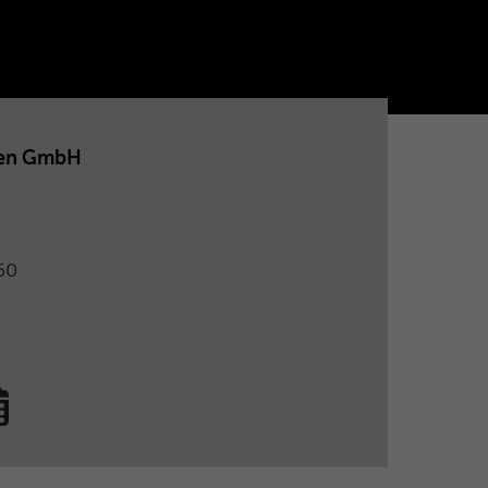
hen GmbH
50