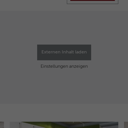
Facebook-ID und Browser-ID.
Name
_clck
Anbieter
Microsoft Clarity
Laufzeit
1 Jahr
Externen Inhalt laden
Speichert eine eindeutige Benutzer-ID, um alle
Zweck
Seitenaufrufe über mehrere Sitzungen hinweg
Einstellungen anzeigen
zu verknüpfen.
Name
_clsk
Anbieter
Microsoft Clarity
Laufzeit
Browsersession
Verbindet mehrere Seitenaufrufe eines