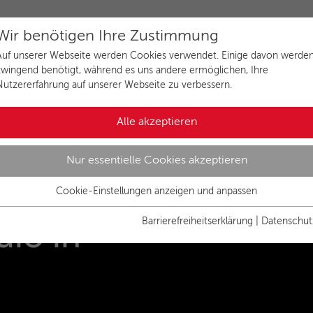
Wir benötigen Ihre Zustimmung
Auf unserer Webseite werden Cookies verwendet. Einige davon werde
zwingend benötigt, während es uns andere ermöglichen, Ihre
Nutzererfahrung auf unserer Webseite zu verbessern.
Alle akzeptieren
Nur essentielle Cookies akzeptieren
men beim
Cookie-Einstellungen anzeigen und anpassen
Essenziell
Essentielle Cookies werden für grundlegende Funktionen der
Barrierefreiheitserklärung
|
Datenschut
io in
Webseite benötigt. Dadurch ist gewährleistet, dass die Webseite
einwandfrei funktioniert.
Name
Cookies anzeigen und individuell auswählen
cookie_optin
Anbieter