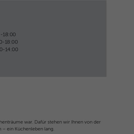
-18:00
0-18:00
0-14:00
henträume war. Dafür stehen wir Ihnen von der
n – ein Küchenleben lang.