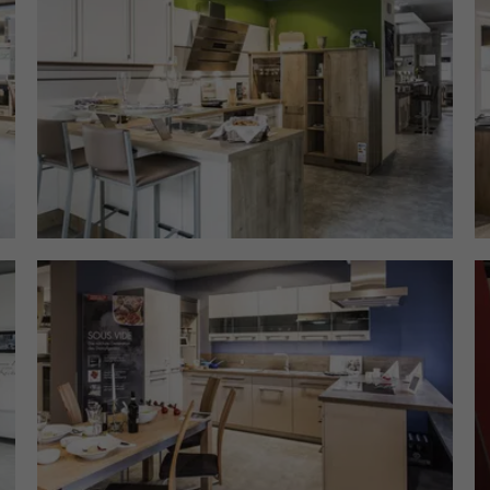
Zweck
Benutzers zu einer einzigen Clarity-
Sitzungsaufzeichnung.
Name
CLID
Anbieter
Microsoft Clarity
Laufzeit
1 Jahr
Gibt an, wann Clarity diesen Benutzer zum
Zweck
ersten Mal auf einer Site gesehen hat, die Clarity
verwendet.
Name
ANONCHK
Anbieter
Microsoft Clarity
Laufzeit
10 Minuten