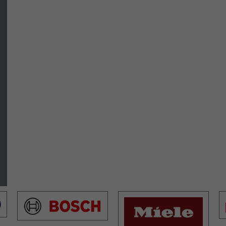
Name
_fbp
Anbieter
Facebook
Laufzeit
3 Monate
Dieses Cookie wird verwendet um Werbung an
Personen weiterzuleiten, die unsere Website
Zweck
bereits besucht haben, wenn sie auf Facebook
oder einer digitalen Plattform mit Facebook-
Werbung sind.
Name
fr
Anbieter
Facebook
Laufzeit
3 Monate
Dieses Cookie beinhaltet die verschlüsselte
Zweck